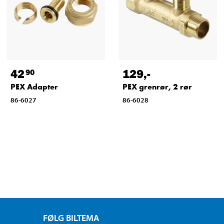
42
129
,-
90
PEX Adapter
PEX grenrør, 2 rør
86-6027
86-6028
FØLG BILTEMA