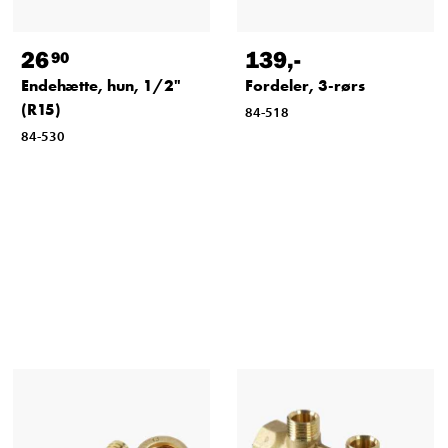
26
139
,-
90
Endehætte, hun, 1/2"
Fordeler, 3-rørs
(R15)
84-518
84-530