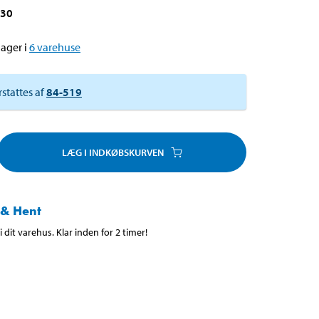
030
ager i
6
varehuse
rstattes af
84-519
LÆG I INDKØBSKURVEN
 & Hent
 dit varehus. Klar inden for 2 timer!