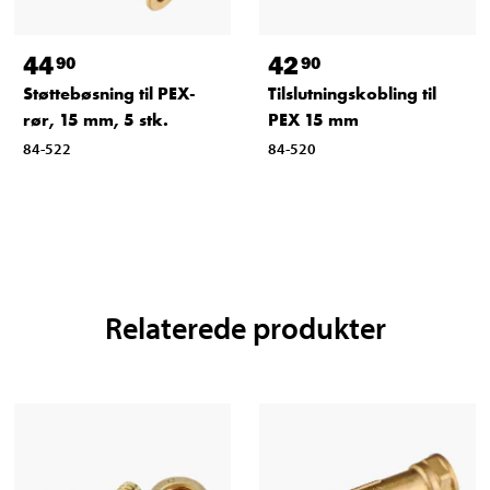
44
42
90
90
Støttebøsning til PEX-
Tilslutningskobling til
rør, 15 mm, 5 stk.
PEX 15 mm
84-522
84-520
Relaterede produkter