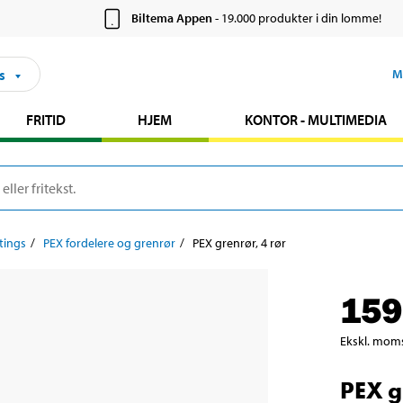
Biltema Appen
- 19.000 produkter i din lomme!
s
M
FRITID
HJEM
KONTOR - MULTIMEDIA
ttings
PEX fordelere og grenrør
PEX grenrør, 4 rør
159
Ekskl. mom
PEX g