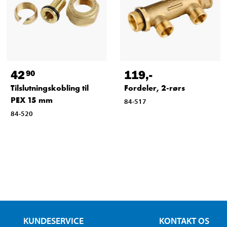
42
119
,-
90
Tilslutningskobling til
Fordeler, 2-rørs
PEX 15 mm
84-517
84-520
KUNDESERVICE
KONTAKT OS