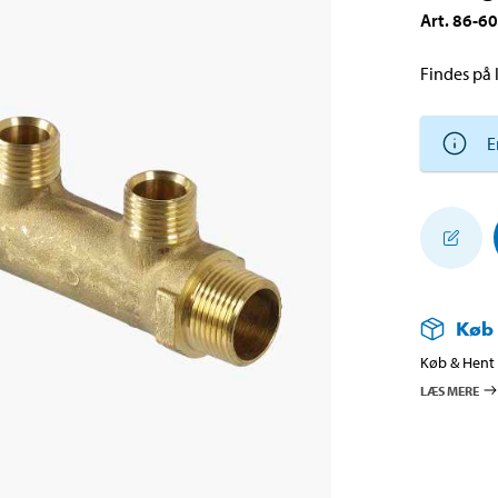
Art
.
86-6
Findes på l
E
Køb
Køb & Hent i
LÆS MERE