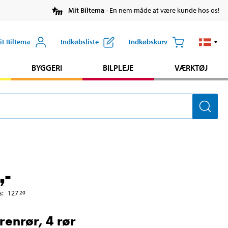
Mit Biltema
- En nem måde at være kunde hos os!
it Biltema
Indkøbsliste
Indkøbskurv
BYGGERI
BILPLEJE
VÆRKTØJ
,-
s
:
127
20
renrør, 4 rør