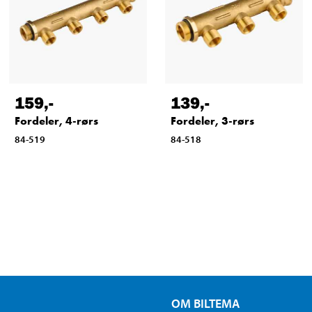
159
,-
139
,-
Fordeler, 4-rørs
Fordeler, 3-rørs
84-519
84-518
OM BILTEMA