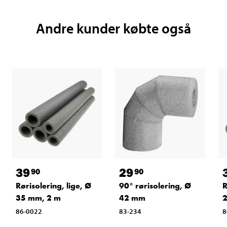
Andre kunder købte også
39
29
90
90
Rørisolering, lige, Ø
90° rørisolering, Ø
R
35 mm, 2 m
42 mm
2
86-0022
83-234
8