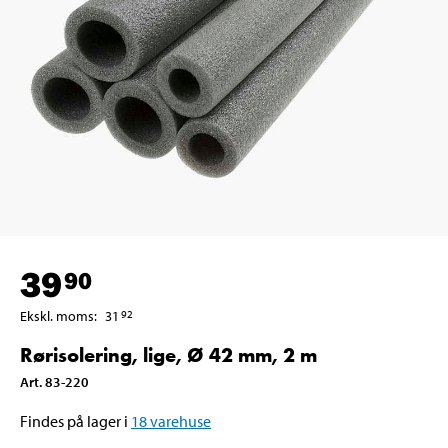
39
90
Ekskl. moms
:
31
92
Rørisolering, lige, Ø 42 mm, 2 m
Art
.
83-220
Findes på lager i
18
varehuse