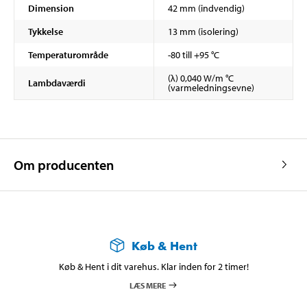
Dimension
42 mm (indvendig)
Tykkelse
13 mm (isolering)
Temperaturområde
-80 till +95 °C
(λ) 0,040 W/m °C
Lambdaværdi
(varmeledningsevne)
Om producenten
Køb & Hent
Køb & Hent i dit varehus. Klar inden for 2 timer!
LÆS MERE