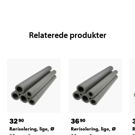
Relaterede produkter
32
36
90
90
Rørisolering, lige, Ø
Rørisolering, lige, Ø
R