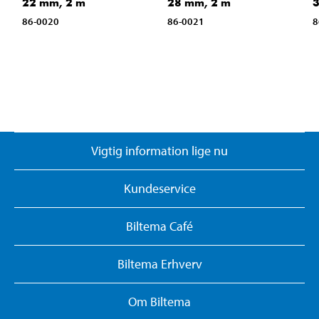
22 mm, 2 m
28 mm, 2 m
3
86-0020
86-0021
8
Vigtig information lige nu
Kundeservice
Biltema Café
Biltema Erhverv
Om Biltema