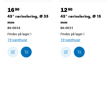
16
12
90
90
45° rørisolering, Ø 35
45° rørisolering, Ø 15
mm
mm
86-0034
86-0031
Findes på lager i
Findes på lager i
19
varehuse
19
varehuse