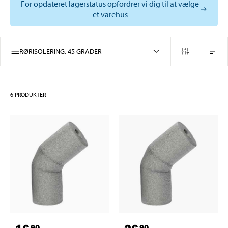
For opdateret lagerstatus opfordrer vi dig til at vælge
et varehus
RØRISOLERING, 45 GRADER
6
PRODUKTER
90
90