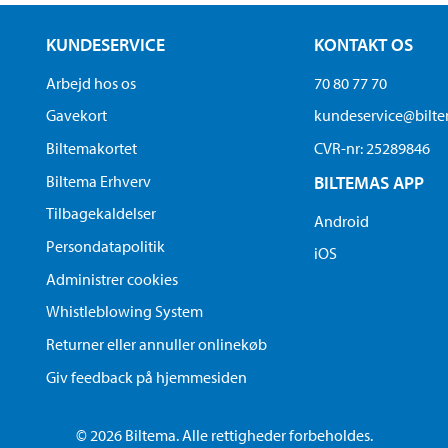
KUNDESERVICE
KONTAKT OS
Arbejd hos os
70 80 77 70
Gavekort
kundeservice@bilt
Biltemakortet
CVR-nr: 25289846
Biltema Erhverv
BILTEMAS APP
Tilbagekaldelser
Android
Persondatapolitik
iOS
Administrer cookies
Whistleblowing System
Returner eller annuller onlinekøb
Giv feedback på hjemmesiden
© 2026 Biltema. Alle rettigheder forbeholdes.