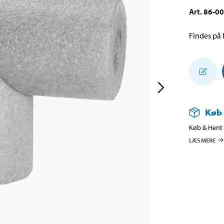
Art
.
86-0
Findes på l
Køb
Køb & Hent i
LÆS MERE