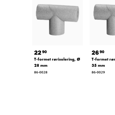
22
26
90
90
T-formet rørisolering, Ø
T-formet rør
28 mm
35 mm
86-0028
86-0029