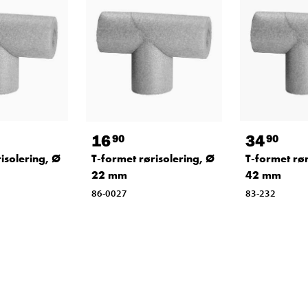
16
34
90
90
isolering, Ø
T-formet rørisolering, Ø
T-formet rør
22 mm
42 mm
86-0027
83-232