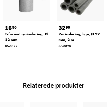
16
32
90
90
T-formet rørisolering, Ø
Rørisolering, lige, Ø 22
22 mm
mm, 2 m
86-0027
86-0020
Relaterede produkter