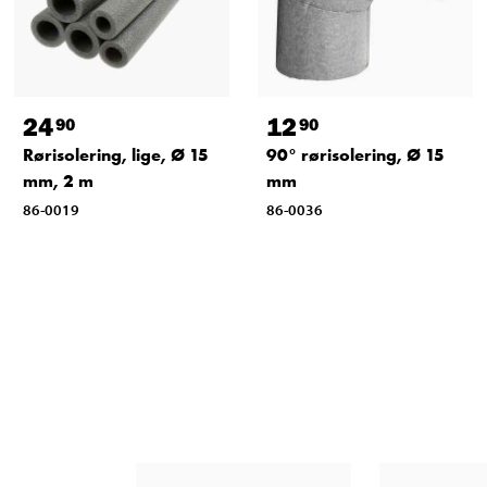
24
12
90
90
Rørisolering, lige, Ø 15
90° rørisolering, Ø 15
mm, 2 m
mm
86-0019
86-0036