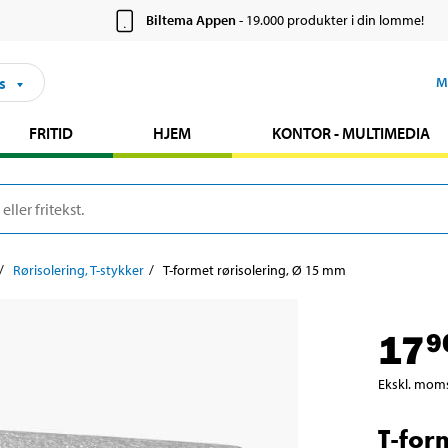
Biltema Appen
- 19.000 produkter i din lomme!
s
M
FRITID
HJEM
KONTOR - MULTIMEDIA
Rørisolering, T-stykker
T-formet rørisolering, Ø 15 mm
17
9
Ekskl. mom
T-for