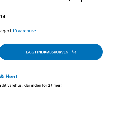
014
ager i
19
varehuse
LÆG I INDKØBSKURVEN
 & Hent
 dit varehus. Klar inden for 2 timer!