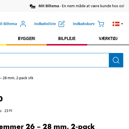
Mit Biltema
- En nem måde at være kunde hos os!
it Biltema
Indkøbsliste
Indkøbskurv
BYGGERI
BILPLEJE
VÆRKTØJ
– 28 mm, 2-pack stk
0
s
:
23
92
emmer 26 – 28 mm, 2-pack