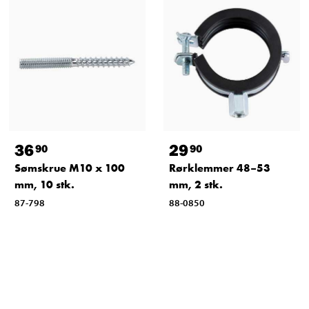
36
29
90
90
Sømskrue M10 x 100
Rørklemmer 48–53
mm, 10 stk.
mm, 2 stk.
87-798
88-0850