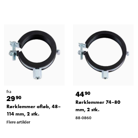
fra
44
90
29
90
Rørklemmer 74–80
Rørklemmer afløb, 48–
mm, 2 stk.
114 mm, 2 stk.
88-0860
Flere artikler