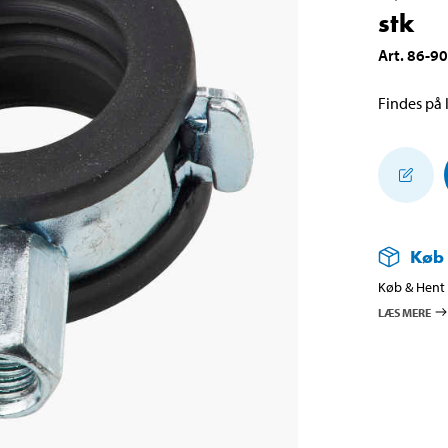
stk
Art
.
86-9
Findes på l
Køb
Køb & Hent i
LÆS MERE