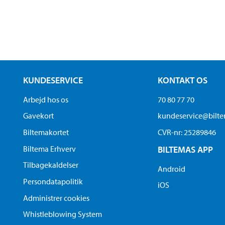
KUNDESERVICE
KONTAKT OS
Arbejd hos os
70 80 77 70
Gavekort
kundeservice@bilt
Biltemakortet
CVR-nr: 25289846
Biltema Erhverv
BILTEMAS APP
Tilbagekaldelser
Android
Persondatapolitik
iOS
Administrer cookies
Whistleblowing System