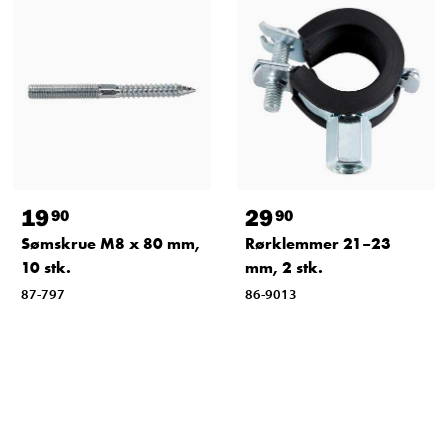
19
29
90
90
Sømskrue M8 x 80 mm,
Rørklemmer 21–23
10 stk.
mm, 2 stk.
87-797
86-9013