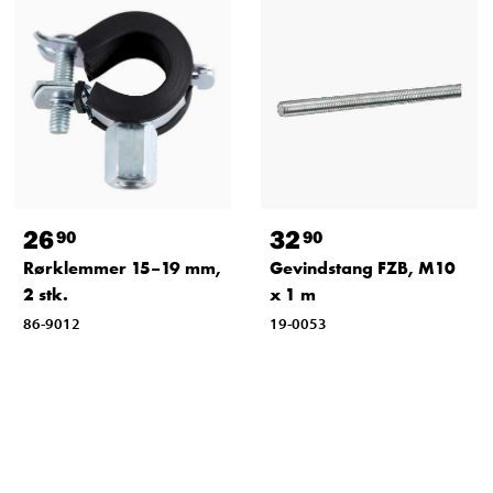
26
32
90
90
Rørklemmer 15–19 mm,
Gevindstang FZB, M10
2 stk.
x 1 m
86-9012
19-0053