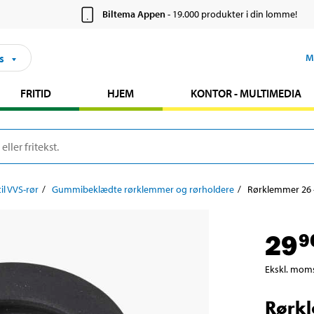
Biltema Appen
- 19.000 produkter i din lomme!
s
M
FRITID
HJEM
KONTOR - MULTIMEDIA
l VVS-rør
Gummibeklædte rørklemmer og rørholdere
Rørklemmer 26 
29
9
Ekskl. mom
Rørkl