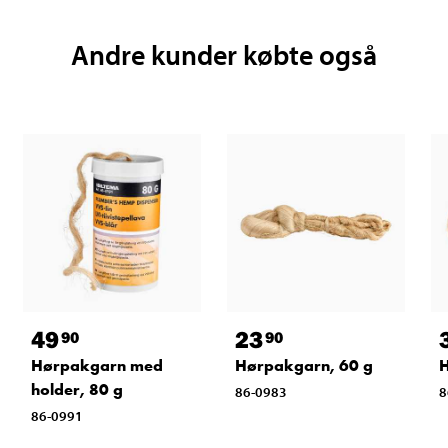
Andre kunder købte også
49
23
90
90
Hørpakgarn med
Hørpakgarn, 60 g
H
holder, 80 g
86-0983
8
86-0991