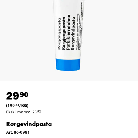
29
90
(
199
/
KG
)
33
Ekskl. moms
:
23
92
Rørgevindpasta
Art
.
86-0981