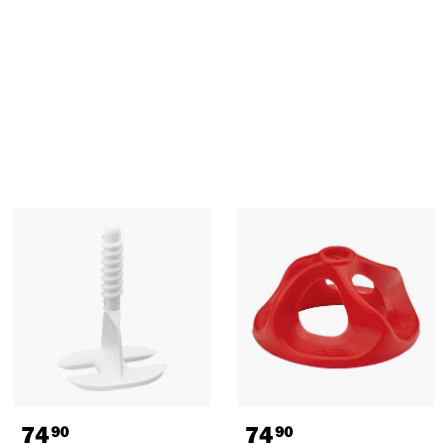
74
74
90
90