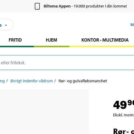
Biltema Appen
- 19.000 produkter i din lomme!
s
M
FRITID
HJEM
KONTOR - MULTIMEDIA
ing
Øvrigt indenfor vådrum
Rør- og gulvafløbsmanchet
49
9
Ekskl. mom
Rør- 