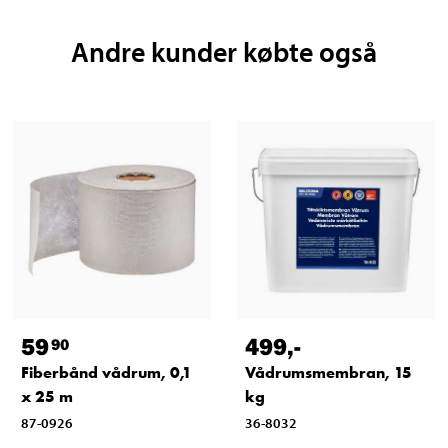
Andre kunder købte også
59
499
,-
90
Fiberbånd vådrum, 0,1
Vådrumsmembran, 15
x 25 m
kg
87-0926
36-8032