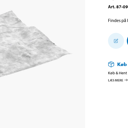
Art
.
87-0
Findes på l
Køb
Køb & Hent i
LÆS MERE