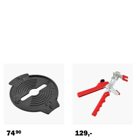
74
129
,-
90