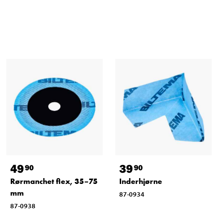
49
39
90
90
Rørmanchet flex, 35–75
Inderhjørne
mm
87-0934
87-0938