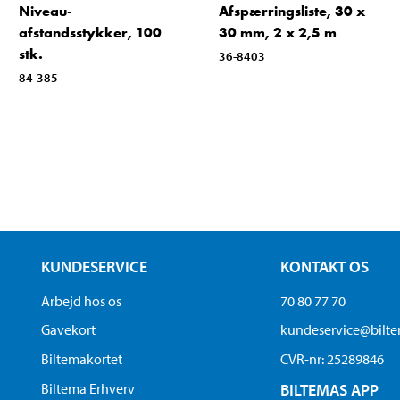
Niveau-
Afspærringsliste, 30 x
afstandsstykker, 100
30 mm, 2 x 2,5 m
stk.
36-8403
84-385
KUNDESERVICE
KONTAKT OS
Arbejd hos os
70 80 77 70
Gavekort
kundeservice@bilt
Biltemakortet
CVR-nr: 25289846
Biltema Erhverv
BILTEMAS APP