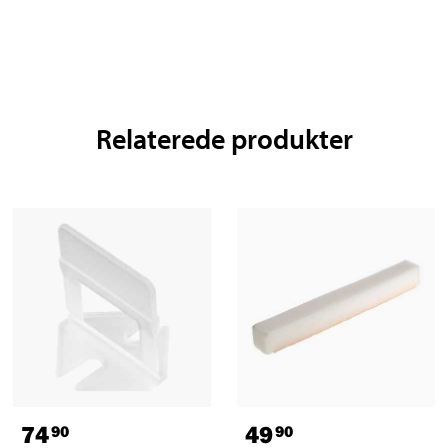
Relaterede produkter
74
49
90
90