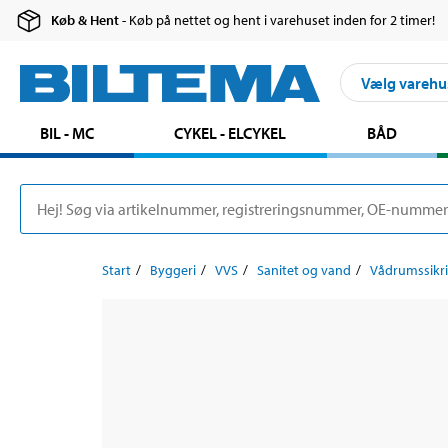
Køb & Hent
- Køb på nettet og hent i varehuset inden for 2 timer!
Vælg varehu
BIL - MC
CYKEL - ELCYKEL
BÅD
Start
Byggeri
VVS
Sanitet og vand
Vådrumssikr