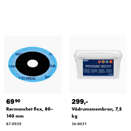
69
299
,-
90
Rørmanchet flex, 80–
Vådrumsmembran, 7,5
140 mm
kg
87-0939
36-8031