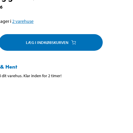
96
ager i
2
varehuse
LÆG I INDKØBSKURVEN
 & Hent
 dit varehus. Klar inden for 2 timer!