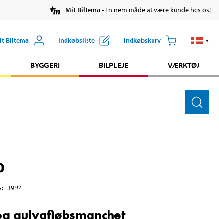
Mit Biltema
- En nem måde at være kunde hos os!
it Biltema
Indkøbsliste
Indkøbskurv
BYGGERI
BILPLEJE
VÆRKTØJ
0
s
:
39
92
og gulvafløbsmanchet