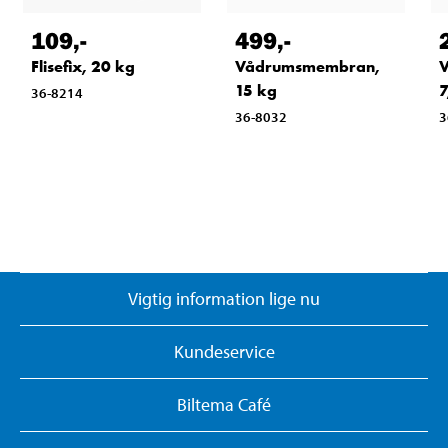
109
,-
499
,-
Flisefix, 20 kg
Vådrumsmembran,
15 kg
7
36-8214
36-8032
3
Vigtig information lige nu
Kundeservice
Biltema Café