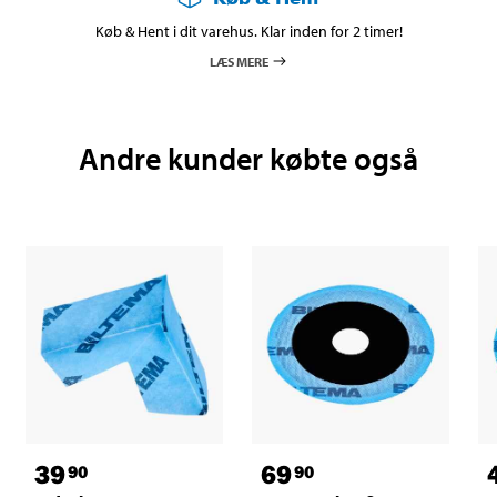
Køb & Hent i dit varehus. Klar inden for 2 timer!
LÆS MERE
Andre kunder købte også
39
69
90
90