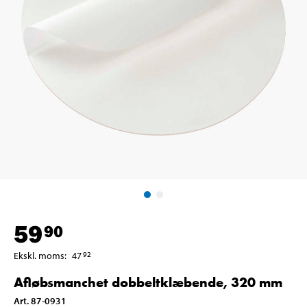
59
90
Ekskl. moms
:
47
92
Afløbsmanchet dobbeltklæbende, 320 mm
Art
.
87-0931