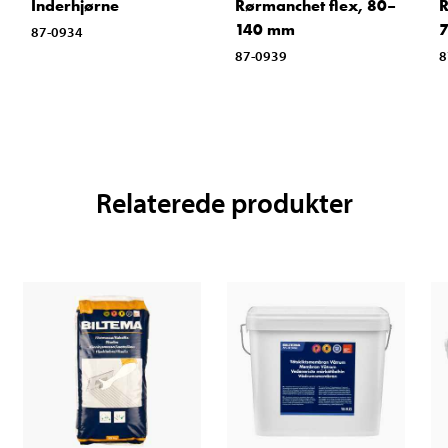
Inderhjørne
Rørmanchet flex, 80–
R
140 mm
87-0934
87-0939
8
Relaterede produkter