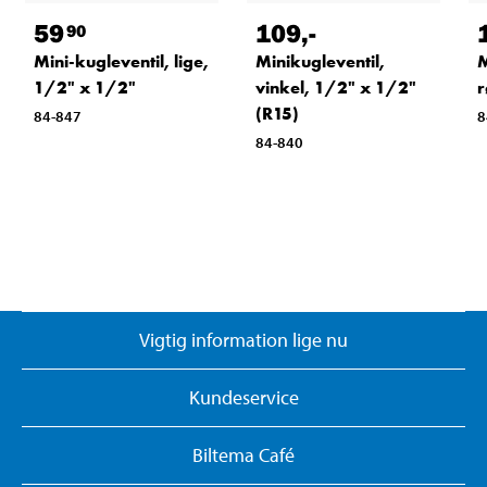
59
109
,-
90
Mini-kugleventil, lige,
Minikugleventil,
M
1/2" x 1/2"
vinkel, 1/2" x 1/2"
r
(R15)
84-847
8
84-840
Vigtig information lige nu
Kundeservice
Biltema Café