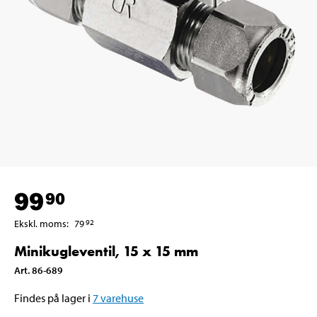
99
90
Ekskl. moms
:
79
92
Minikugleventil, 15 x 15 mm
Art
.
86-689
Findes på lager i
7
varehuse