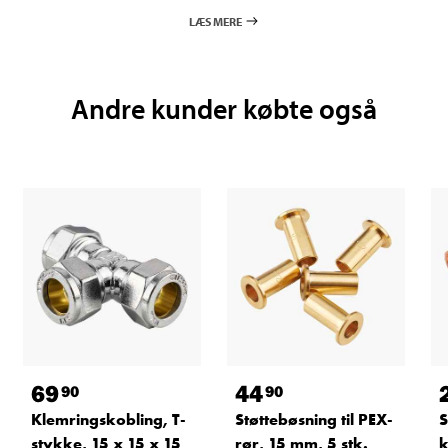
LÆS MERE
Andre kunder købte også
69
44
90
90
Klemringskobling, T-
Støttebøsning til PEX-
S
stykke, 15 x 15 x 15
rør, 15 mm, 5 stk.
k