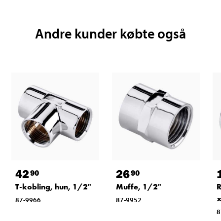
Andre kunder købte også
42
26
90
90
T-kobling, hun, 1/2"
Muffe, 1/2"
R
x
87-9966
87-9952
8