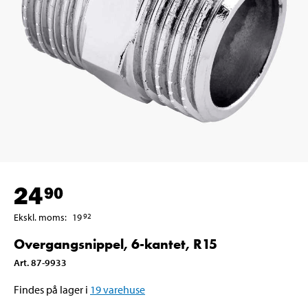
24
90
Ekskl. moms
:
19
92
Overgangsnippel, 6-kantet, R15
Art
.
87-9933
Findes på lager i
19
varehuse