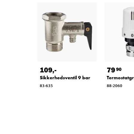
109
,-
79
90
Sikkerhedsventil 9 bar
Termostatg
83-635
88-2060