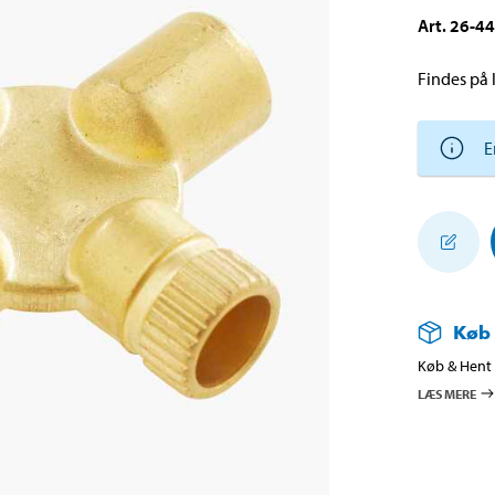
Art
.
26-4
Findes på l
E
Køb
Køb & Hent i
LÆS MERE