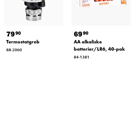
79
69
90
90
Termostatgreb
AA alkaliske
batterier/LR6, 40-pak
88-2060
84-1381