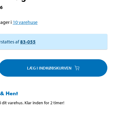
46
ager i
10
varehuse
rstattes af
83-055
LÆG I INDKØBSKURVEN
 & Hent
 dit varehus. Klar inden for 2 timer!