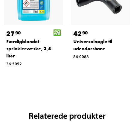
27
42
90
90
Færdigblandet
Universalnøgle til
sprinklervæske, 3,5
udendørshane
liter
86-0088
36-5052
Relaterede produkter