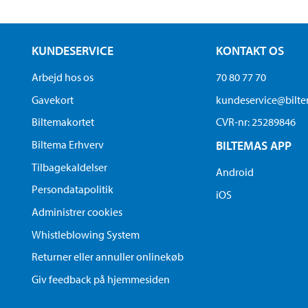
KUNDESERVICE
KONTAKT OS
Arbejd hos os
70 80 77 70
Gavekort
kundeservice@bilt
Biltemakortet
CVR-nr: 25289846
Biltema Erhverv
BILTEMAS APP
Tilbagekaldelser
Android
Persondatapolitik
iOS
Administrer cookies
Whistleblowing System
Returner eller annuller onlinekøb
Giv feedback på hjemmesiden