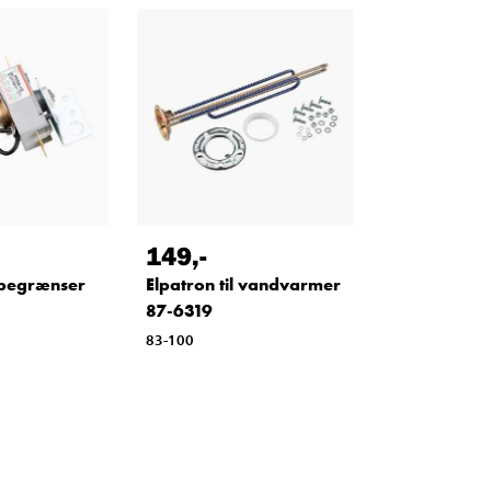
149
,-
begrænser
Elpatron til vandvarmer
87-6319
83-100