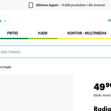
Biltema Appen
- 19.000 produkter i din lomme!
s
M
FRITID
HJEM
KONTOR - MULTIMEDIA
ornøgle
49
9
Ekskl. mom
Radia