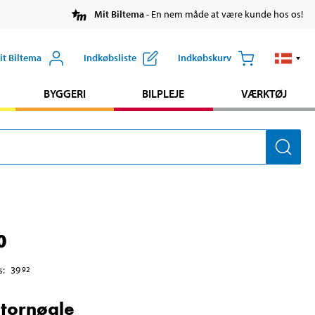
Mit Biltema
- En nem måde at være kunde hos os!
it Biltema
Indkøbsliste
Indkøbskurv
BYGGERI
BILPLEJE
VÆRKTØJ
0
s
:
39
92
tornøgle