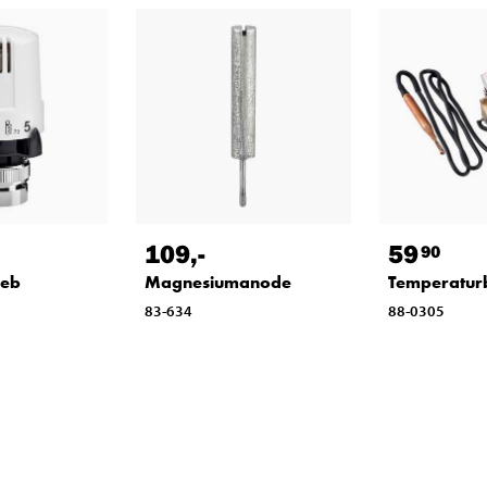
109
,-
59
90
reb
Magnesiumanode
Temperatur
83-634
88-0305