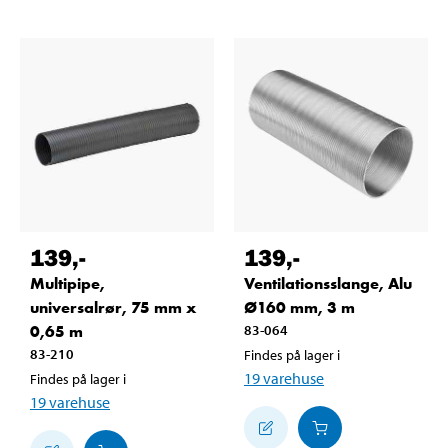
139
,-
139
,-
Multipipe,
Ventilationsslange, Alu
universalrør, 75 mm x
Ø160 mm, 3 m
0,65 m
83-064
83-210
Findes på lager i
19
varehuse
Findes på lager i
19
varehuse