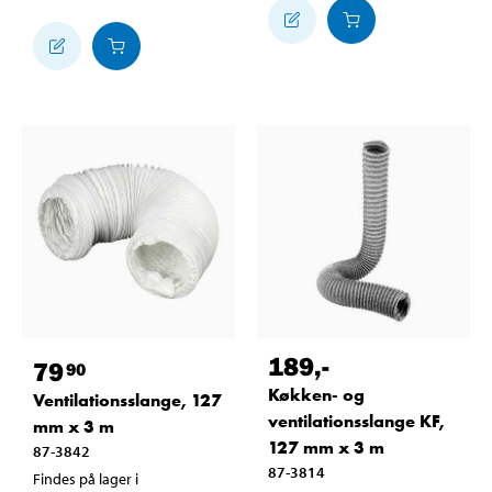
189
,-
79
90
Køkken- og
Ventilationsslange, 127
ventilationsslange KF,
mm x 3 m
127 mm x 3 m
87-3842
87-3814
Findes på lager i