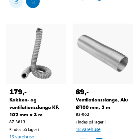
179
,-
89
,-
Køkken- og
Ventilationsslange, Alu
ventilationsslange KF,
Ø100 mm, 3 m
102 mm x 3 m
83-062
87-3813
Findes på lager i
18
varehuse
Findes på lager i
19
varehuse