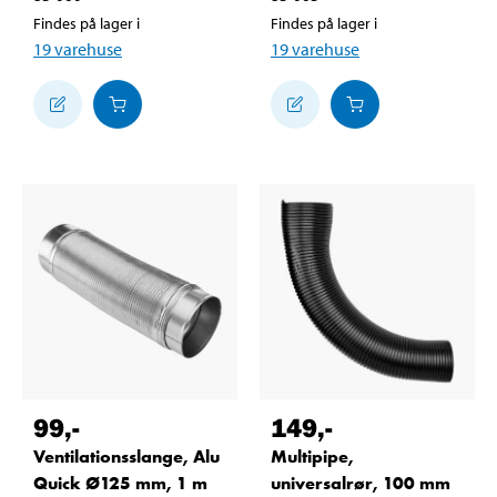
Findes på lager i
Findes på lager i
19
varehuse
19
varehuse
99
,-
149
,-
Ventilationsslange, Alu
Multipipe,
Quick Ø125 mm, 1 m
universalrør, 100 mm