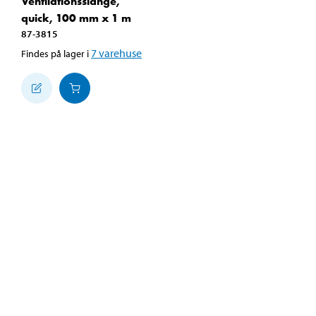
Ventilationsslange,
quick, 100 mm x 1 m
87-3815
7
varehuse
Findes på lager i