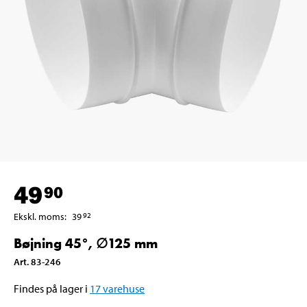
49
90
Ekskl. moms
:
39
92
Bøjning 45°, ∅125 mm
Art
.
83-246
Findes på lager i
17
varehuse