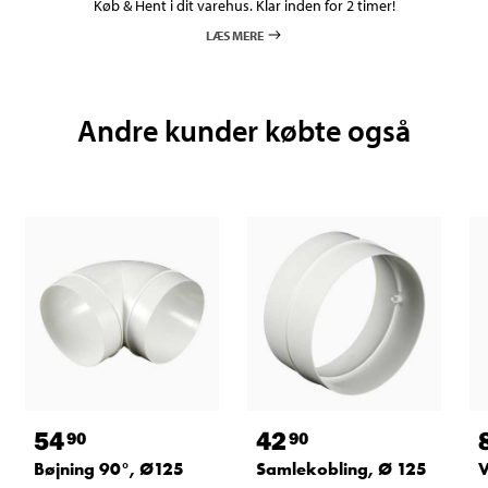
Køb & Hent i dit varehus. Klar inden for 2 timer!
LÆS MERE
Andre kunder købte også
54
42
90
90
Bøjning 90°, Ø125
Samlekobling, Ø 125
V