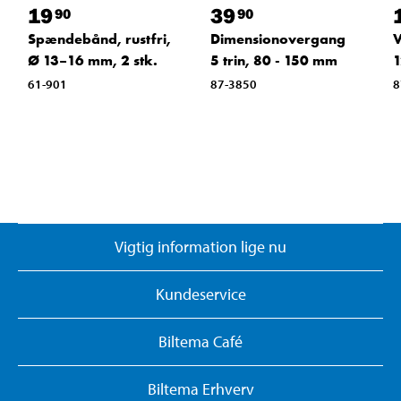
19
39
90
90
Spændebånd, rustfri,
Dimensionovergang
V
Ø 13–16 mm, 2 stk.
5 trin, 80 - 150 mm
1
61-901
87-3850
8
Vigtig information lige nu
Kundeservice
Biltema Café
Biltema Erhverv