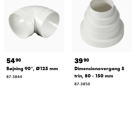
54
39
90
90
Bøjning 90°, Ø125 mm
Dimensionovergang 5
trin, 80 - 150 mm
87-3844
87-3850