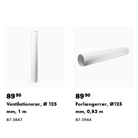
89
89
90
90
Ventilationsrør, Ø 125
Forlængerrør, Ø125
mm, 1 m
mm, 0,83 m
87-3847
87-3944