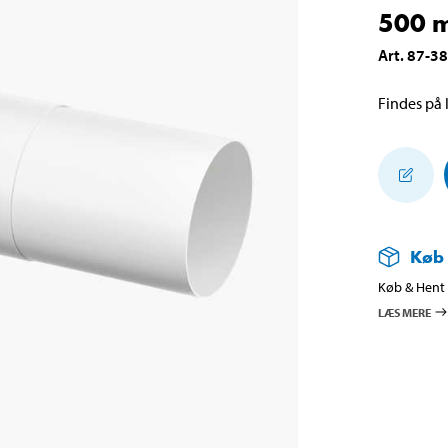
500 
Art
.
87-3
Findes på l
Køb
Køb & Hent i
LÆS MERE