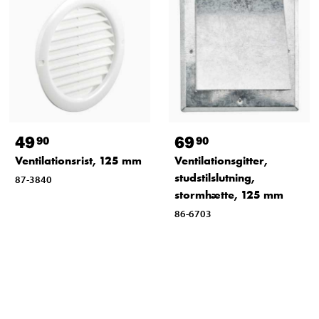
49
69
90
90
Ventilationsrist, 125 mm
Ventilationsgitter,
studstilslutning,
87-3840
stormhætte, 125 mm
86-6703