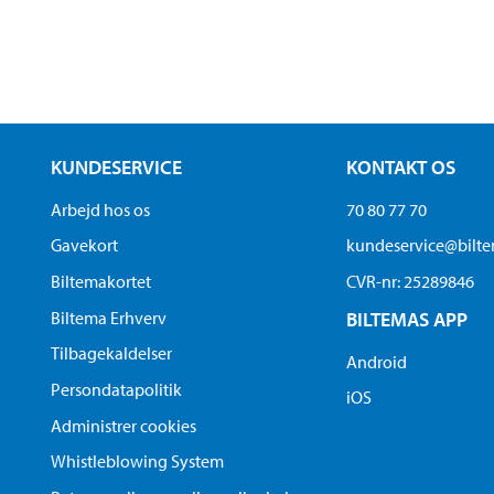
KUNDESERVICE
KONTAKT OS
Arbejd hos os
70 80 77 70
Gavekort
kundeservice@bilt
Biltemakortet
CVR-nr: 25289846
Biltema Erhverv
BILTEMAS APP
Tilbagekaldelser
Android
Persondatapolitik
iOS
Administrer cookies
Whistleblowing System