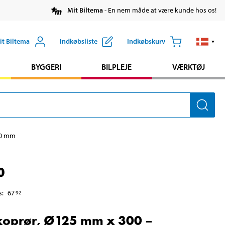
Mit Biltema
- En nem måde at være kunde hos os!
it Biltema
Indkøbsliste
Indkøbskurv
BYGGERI
BILPLEJE
VÆRKTØJ
00 mm
0
s
:
67
92
koprør, Ø125 mm x 300 –