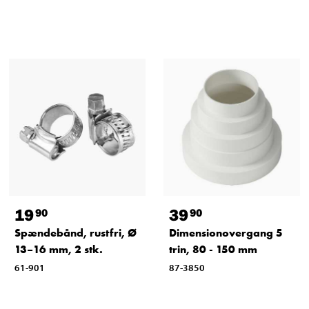
19
39
90
90
Spændebånd, rustfri, Ø
Dimensionovergang 5
13–16 mm, 2 stk.
trin, 80 - 150 mm
61-901
87-3850