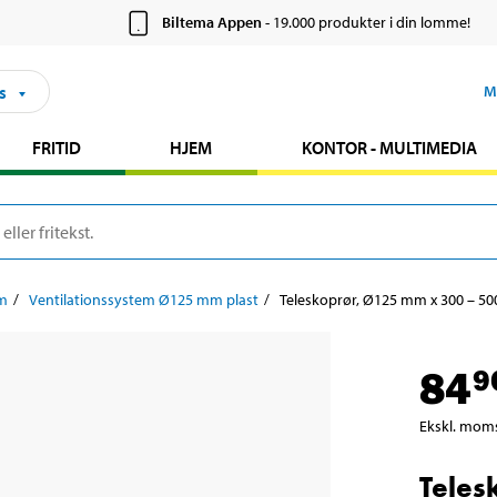
Biltema Appen
- 19.000 produkter i din lomme!
s
M
FRITID
HJEM
KONTOR - MULTIMEDIA
em
Ventilationssystem Ø125 mm plast
Teleskoprør, Ø125 mm x 300 – 5
84
9
Ekskl. mom
Teles