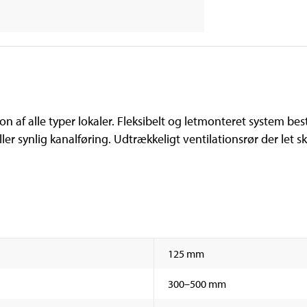
on af alle typer lokaler. Fleksibelt og letmonteret system be
 eller synlig kanalføring. Udtrækkeligt ventilationsrør der le
125 mm
300–500 mm