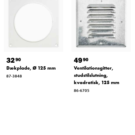
32
49
90
90
Dækplade, Ø 125 mm
Ventilationsgitter,
studstilslutning,
87-3848
kvadratisk, 125 mm
86-6705