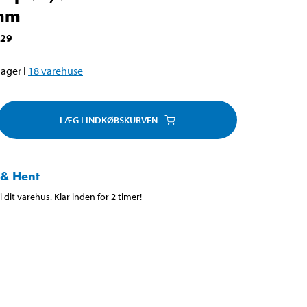
mm
829
ager i
18
varehuse
LÆG I INDKØBSKURVEN
 & Hent
 dit varehus. Klar inden for 2 timer!