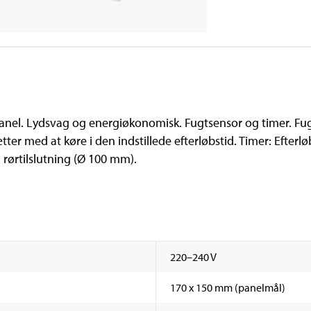
anel. Lydsvag og energiøkonomisk. Fugtsensor og timer. Fugts
ter med at køre i den indstillede efterløbstid. Timer: Efterlø
il rørtilslutning (Ø 100 mm).
220–240 V
170 x 150 mm (panelmål)