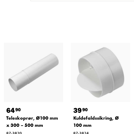
64
39
90
90
Teleskoprør, Ø100 mm
Kuldefaldssikring, Ø
x 300 – 500 mm
100 mm
87-3820
87-3824