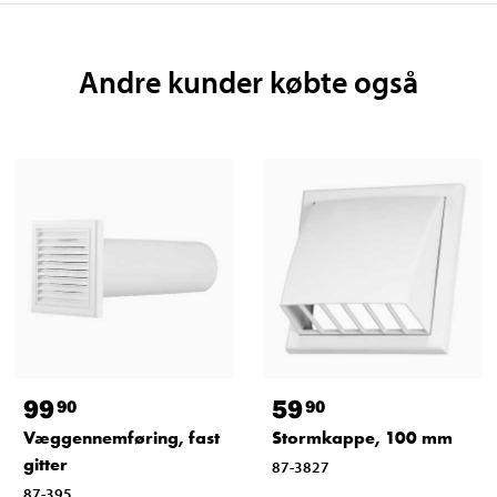
Andre kunder købte også
99
59
90
90
Væggennemføring, fast
Stormkappe, 100 mm
gitter
87-3827
87-395