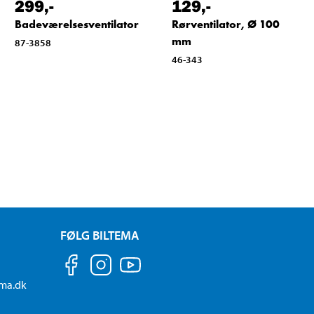
299
,-
129
,-
Badeværelsesventilator
Rørventilator, Ø 100
mm
87-3858
46-343
FØLG BILTEMA
ema.dk