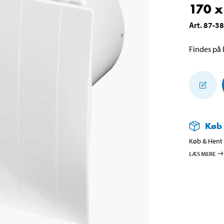
170 
Art
.
87-3
Findes på l
Køb
Køb & Hent i
LÆS MERE