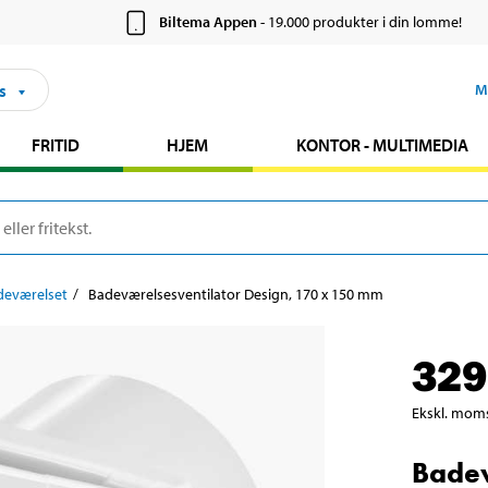
Biltema Appen
- 19.000 produkter i din lomme!
s
M
FRITID
HJEM
KONTOR - MULTIMEDIA
adeværelset
Badeværelsesventilator Design, 170 x 150 mm
329
Ekskl. mom
Badev