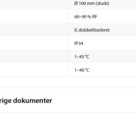
Ø 100 mm (studs)
60–90 % RF
II, dobbeltisoleret
IP34
1–45 °C
1–40 °C
vrige dokumenter