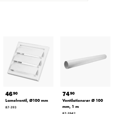
46
74
90
90
Lamelventil, Ø100 mm
Ventilationsrør Ø 100
mm, 1 m
87-393
87-3942