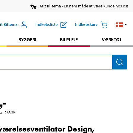
Mit Biltema
- En nem måde at være kunde hos os!
it Biltema
Indkøbsliste
Indkøbskurv
BYGGERI
BILPLEJE
VÆRKTØJ
,-
s
:
263
20
ærelsesventilator Design,