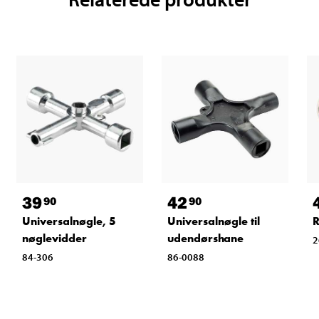
39
42
90
90
Universalnøgle, 5
Universalnøgle til
R
nøglevidder
udendørshane
2
84-306
86-0088