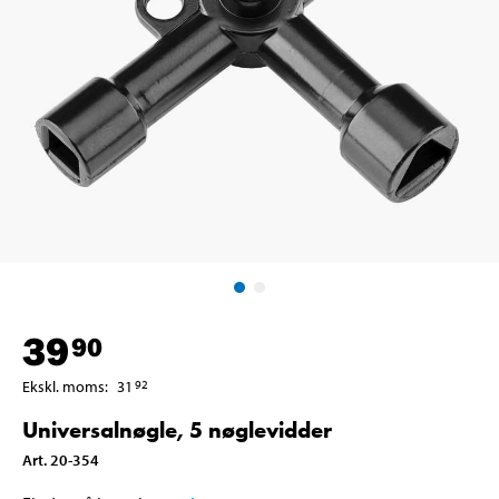
39
90
Ekskl. moms
:
31
92
Universalnøgle, 5 nøglevidder
Art
.
20-354