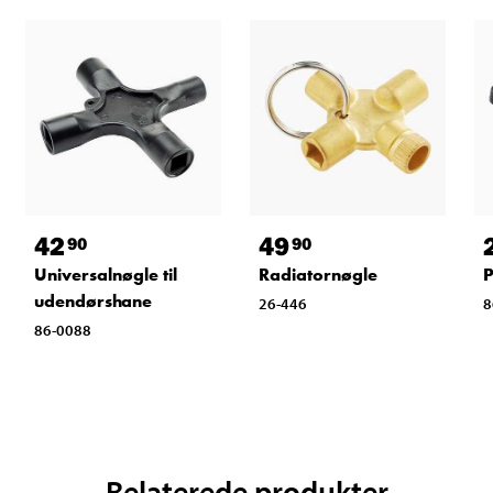
42
49
90
90
Universalnøgle til
Radiatornøgle
P
udendørshane
26-446
8
86-0088
Relaterede produkter