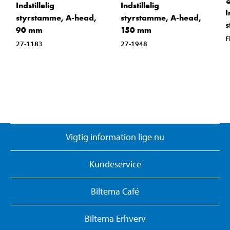
Indstillelig
Indstillelig
I
styrstamme, A-head,
styrstamme, A-head,
s
90 mm
150 mm
F
27-1183
27-1948
Vigtig information lige nu
Kundeservice
Biltema Café
Biltema Erhverv