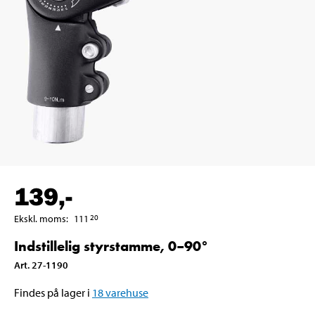
139
,-
Ekskl. moms
:
111
20
Indstillelig styrstamme, 0–90°
Art
.
27-1190
Findes på lager i
18
varehuse