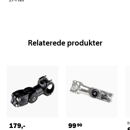
27-1183
Relaterede produkter
f
179
,-
99
90