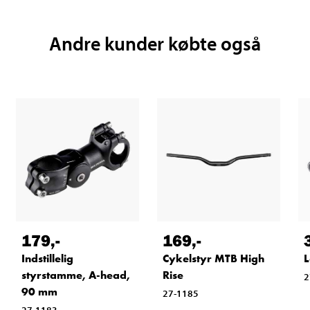
Andre kunder købte også
179
,-
169
,-
Indstillelig
Cykelstyr MTB High
L
styrstamme, A-head,
Rise
2
90 mm
27-1185