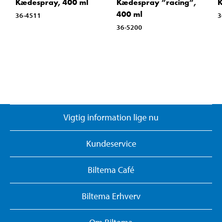
Kædespray, 400 ml
Kædespray ”racing”,
K
400 ml
36-4511
3
36-5200
Vigtig information lige nu
Kundeservice
Biltema Café
Biltema Erhverv