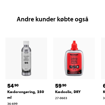
Andre kunder købte også
54
59
90
90
Kæderengøring, 250
Kædeolie, DRY
ml
27-0603
3
36-699