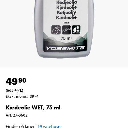
49
90
(
665
/
L
)
33
Ekskl. moms
:
39
92
Kædeolie WET, 75 ml
Art
.
27-0602
Findes på lager i
19
varehuse