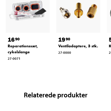
16
19
90
90
Reparationssæt,
Ventiladaptere, 3 stk.
K
cykelslange
27-0000
2
27-0071
Relaterede produkter