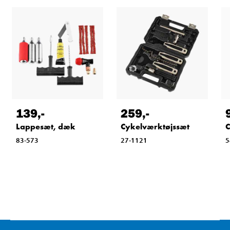
139
,-
259
,-
Lappesæt, dæk
Cykelværktøjssæt
C
83-573
27-1121
5