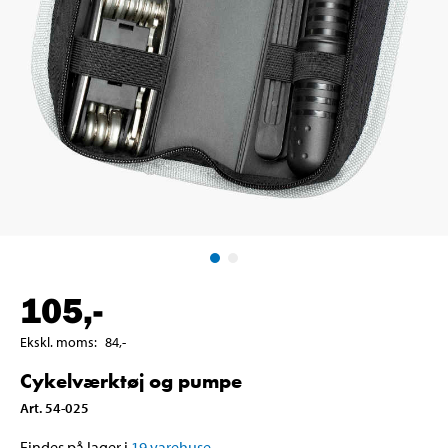
105
,-
Ekskl. moms
:
84
,-
Cykelværktøj og pumpe
Art
.
54-025
Findes på lager i
19
varehuse