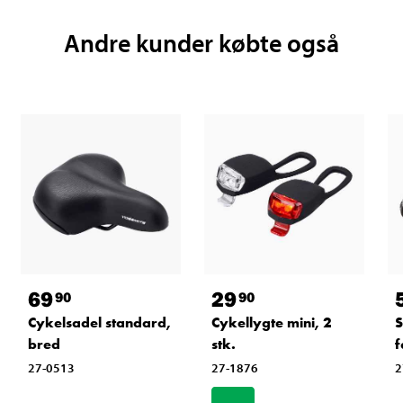
Andre kunder købte også
69
29
90
90
Cykelsadel standard,
Cykellygte mini, 2
S
bred
stk.
f
27-0513
27-1876
2