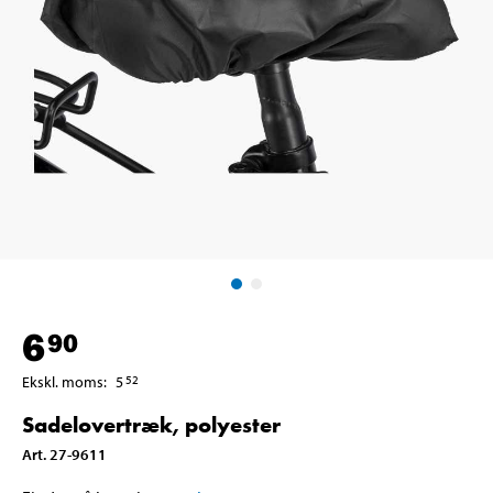
6
90
Ekskl. moms
:
5
52
Sadelovertræk, polyester
Art
.
27-9611