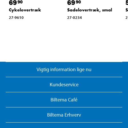
69
69
90
90
Cykelovertræk
Sadelovertræk, smal
S
27-9610
27-0234
2
Vigtig information lige nu
Kundeservice
Biltema Café
Biltema Erhverv