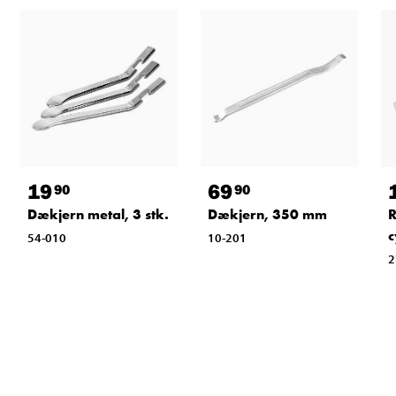
19
69
90
90
Dækjern metal, 3 stk.
Dækjern, 350 mm
R
c
54-010
10-201
2