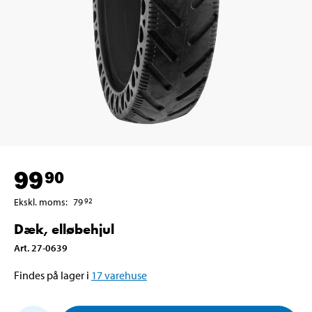
99
90
Ekskl. moms
:
79
92
Dæk, elløbehjul
Art
.
27-0639
Findes på lager i
17
varehuse