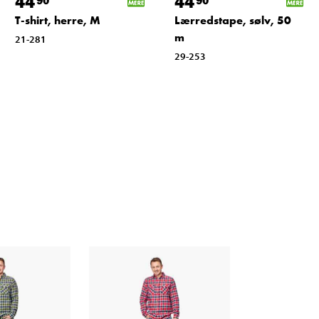
44
44
T-shirt, herre, M
Lærredstape, sølv, 50
m
21-281
29-253