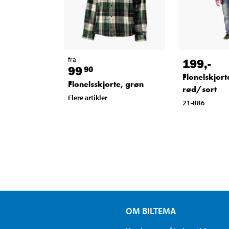
fra
199
,-
99
90
Flonelskjort
Flonelsskjorte, grøn
rød/sort
Flere artikler
21-886
OM BILTEMA