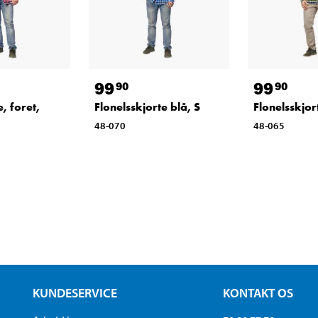
99
99
90
90
e, foret,
Flonelsskjorte blå, S
Flonelsskjor
48-070
48-065
KUNDESERVICE
KONTAKT OS