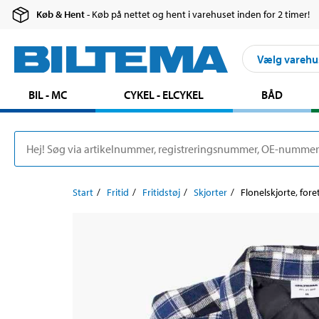
Køb & Hent
- Køb på nettet og hent i varehuset inden for 2 timer!
Vælg varehu
BIL - MC
CYKEL - ELCYKEL
BÅD
Start
Fritid
Fritidstøj
Skjorter
Flonelskjorte, fore