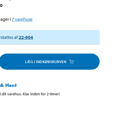
90
ager i
7
varehuse
rstattes af
22-904
LÆG I INDKØBSKURVEN
 & Hent
 dit varehus. Klar inden for 2 timer!