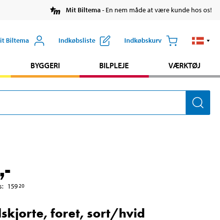
Mit Biltema
- En nem måde at være kunde hos os!
it Biltema
Indkøbsliste
Indkøbskurv
BYGGERI
BILPLEJE
VÆRKTØJ
,-
s
:
159
20
lskjorte, foret, sort/hvid