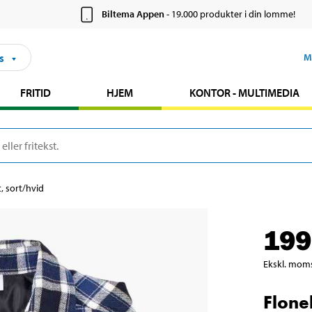
Biltema Appen
- 19.000 produkter i din lomme!
s
M
FRITID
HJEM
KONTOR - MULTIMEDIA
t, sort/hvid
199
Ekskl. mom
Flone