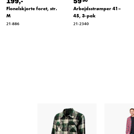
199
,-
59
Flonelskjorte foret, str.
Arbejdsstrømper 41–
M
45, 3-pak
21-886
21-2340