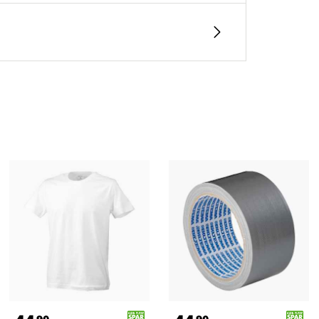
90
90