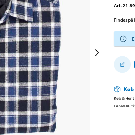
Art
.
21-8
Findes på l
E
Køb
Køb & Hent i
LÆS MERE