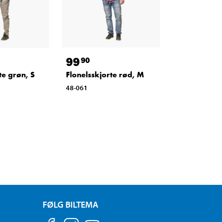
99
90
te grøn, S
Flonelsskjorte rød, M
48-061
FØLG BILTEMA