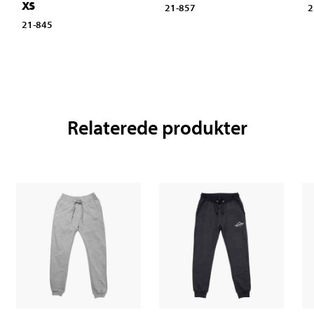
XS
21-857
2
21-845
Relaterede produkter