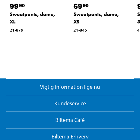
99
69
90
90
Sweatpants, dame,
Sweatpants, dame,
S
XL
XS
21-879
21-845
4
Vigtig information lige nu
Kundeservice
Biltema Café
Biltema Erhverv