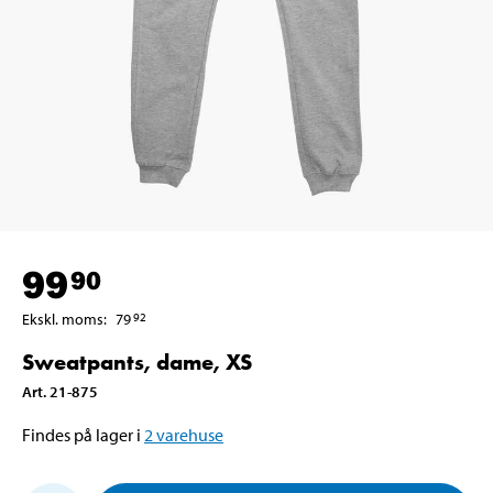
99
90
Ekskl. moms
:
79
92
Sweatpants, dame, XS
Art
.
21-875
Findes på lager i
2
varehuse