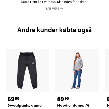
Køb & Hent i dit varehus. Klar inden for 2 timer!
LÆS MERE
Andre kunder købte også
69
89
90
90
Sweatpants, dame,
Hoodie, dame, M
H