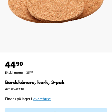
44
90
Ekskl. moms
:
35
92
Bordskånere, kork, 3-pak
Art
.
85-0238
Findes på lager i
2
varehuse