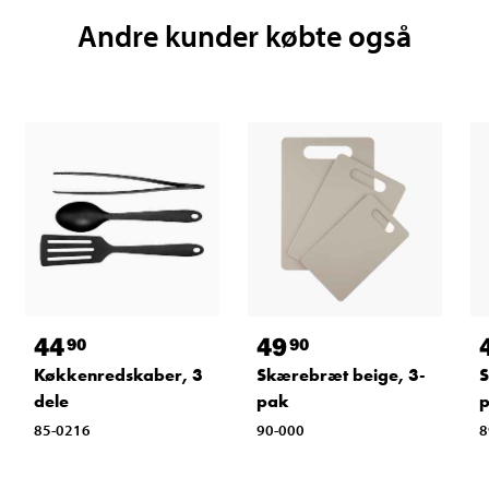
Andre kunder købte også
44
49
90
90
Køkkenredskaber, 3
Skærebræt beige, 3-
S
dele
pak
85-0216
90-000
8