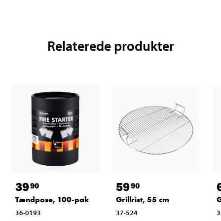
Relaterede produkter
39
59
90
90
Tændpose, 100-pak
Grillrist, 55 cm
G
36-0193
37-524
3