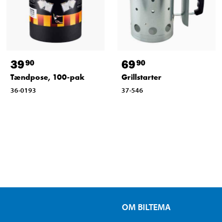
39
69
90
90
Tændpose, 100-pak
Grillstarter
36-0193
37-546
OM BILTEMA