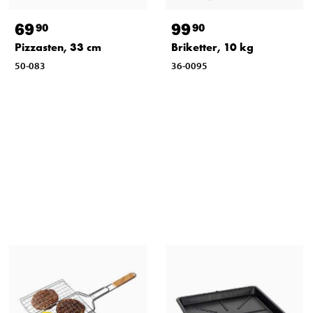
69
99
90
90
Pizzasten, 33 cm
Briketter, 10 kg
50-083
36-0095