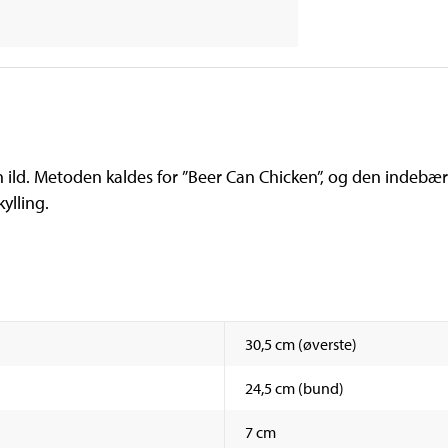
åben ild. Metoden kaldes for ”Beer Can Chicken”, og den indebære
ylling.
30,5 cm (øverste)
24,5 cm (bund)
7 cm