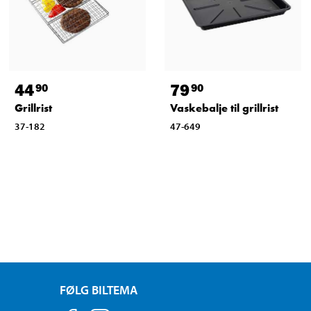
44
79
90
90
Grillrist
Vaskebalje til grillrist
37-182
47-649
FØLG BILTEMA