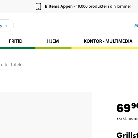
Biltema Appen
- 19.000 produkter i din lomme!
s
M
FRITID
HJEM
KONTOR - MULTIMEDIA
69
9
Ekskl. mom
Grills