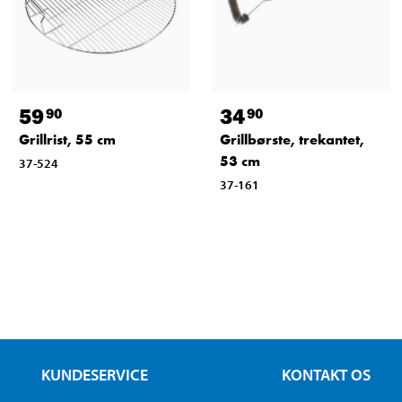
59
34
90
90
Grillrist, 55 cm
Grillbørste, trekantet,
53 cm
37-524
37-161
KUNDESERVICE
KONTAKT OS