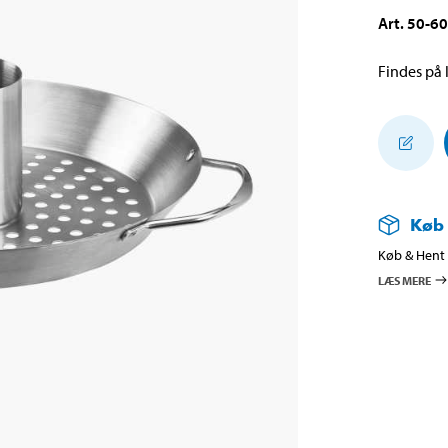
Art
.
50-6
Findes på l
Køb
Køb & Hent i
LÆS MERE