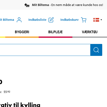
Mit Biltema
- En nem måde at være kunde hos os!
it Biltema
Indkøbsliste
Indkøbskurv
BYGGERI
BILPLEJE
VÆRKTØJ
0
s
:
55
92
tativ til kylling