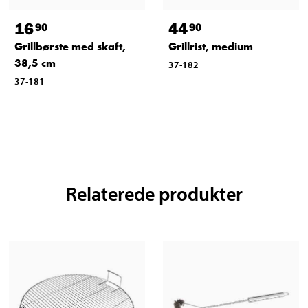
16
44
90
90
Grillbørste med skaft,
Grillrist, medium
38,5 cm
37-182
37-181
Relaterede produkter