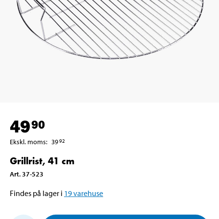
49
90
Ekskl. moms
:
39
92
Grillrist, 41 cm
Art
.
37-523
Findes på lager i
19
varehuse