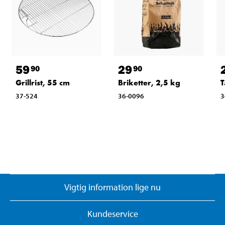
59
29
90
90
Grillrist, 55 cm
Briketter, 2,5 kg
T
37-524
36-0096
3
Vigtig information lige nu
Kundeservice