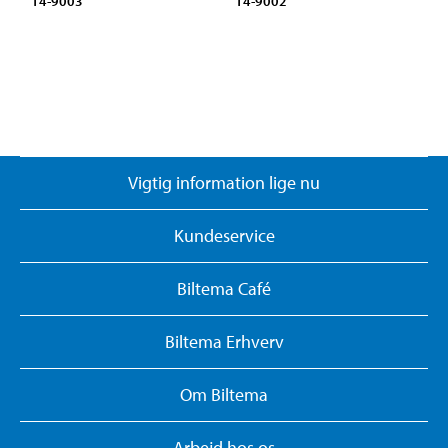
14-9003
14-9002
Vigtig information lige nu
Kundeservice
Biltema Café
Biltema Erhverv
Om Biltema
Arbejd hos os