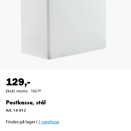
129
,-
Ekskl. moms
:
103
20
Postkasse, stål
Art
.
14-912
Findes på lager i
1
varehuse