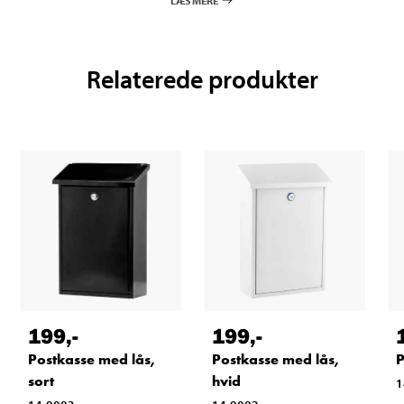
Relaterede produkter
199
,-
199
,-
Postkasse med lås,
Postkasse med lås,
P
sort
hvid
1