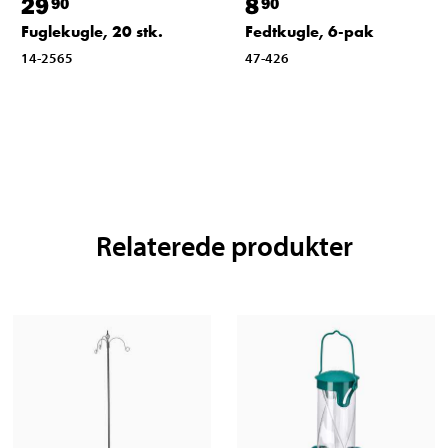
29
8
90
90
Fuglekugle, 20 stk.
Fedtkugle, 6-pak
14-2565
47-426
Relaterede produkter