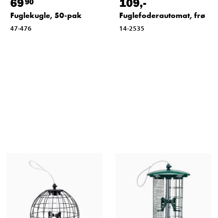
69
109
,-
90
Fuglekugle, 50-pak
Fuglefoderautomat, frø
47-476
14-2535