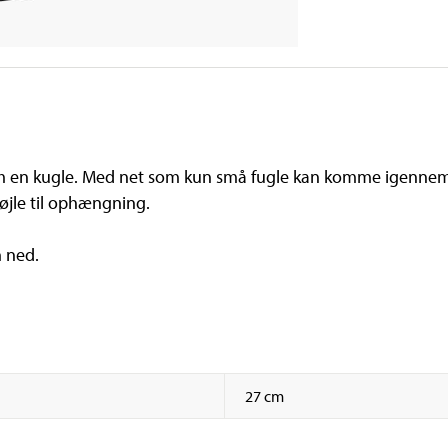
 en kugle. Med net som kun små fugle kan komme igennem, 
øjle til ophængning.
n ned.
27 cm