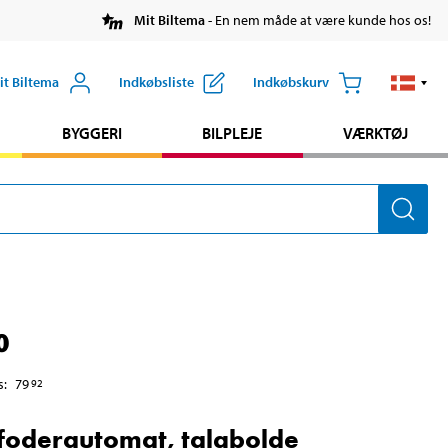
Mit Biltema
- En nem måde at være kunde hos os!
it Biltema
Indkøbsliste
Indkøbskurv
BYGGERI
BILPLEJE
VÆRKTØJ
0
s
:
79
92
foderautomat, talgbolde