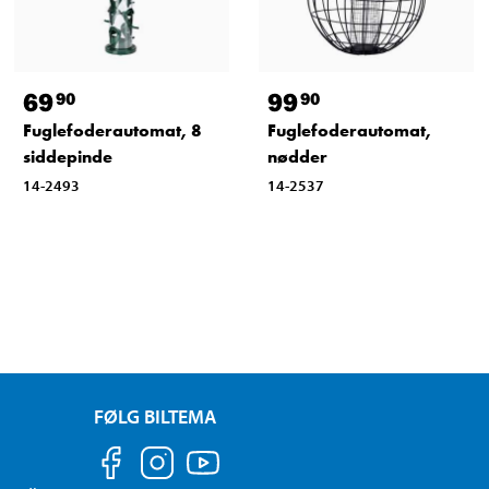
69
99
90
90
Fuglefoderautomat, 8
Fuglefoderautomat,
siddepinde
nødder
14-2493
14-2537
FØLG BILTEMA