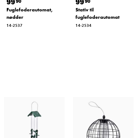
99
99
90
90
Fuglefoderautomat,
Stativ til
nødder
fuglefoderautomat
14-2537
14-2534