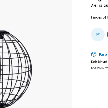
Art
.
14-2
Findes på l
Køb
Køb & Hent i
LÆS MERE