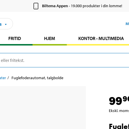
Biltema Appen
- 19.000 produkter i din lomme!
s
M
FRITID
HJEM
KONTOR - MULTIMEDIA
ater
Fuglefoderautomat, talgbolde
99
9
Ekskl. mom
Fugle