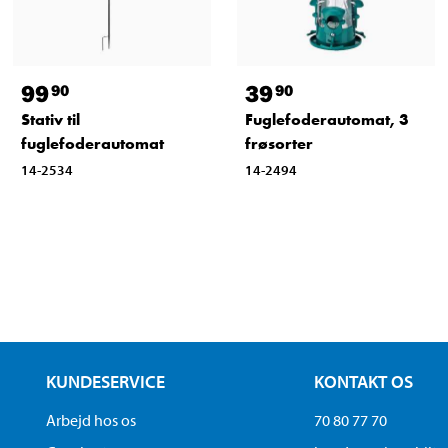
99
39
90
90
Stativ til
Fuglefoderautomat, 3
fuglefoderautomat
frøsorter
14-2534
14-2494
KUNDESERVICE
KONTAKT OS
Arbejd hos os
70 80 77 70