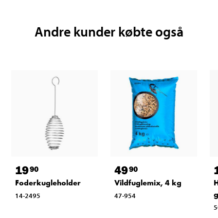
Andre kunder købte også
19
49
90
90
Foderkugleholder
Vildfuglemix, 4 kg
H
14-2495
47-954
5