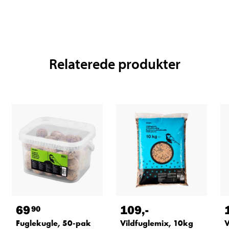
Relaterede produkter
69
109
,-
90
Fuglekugle, 50-pak
Vildfuglemix, 10kg
V