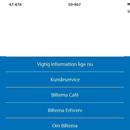
m
47-476
50-967
5
Vigtig information lige nu
Kundeservice
Biltema Café
Biltema Erhverv
Om Biltema