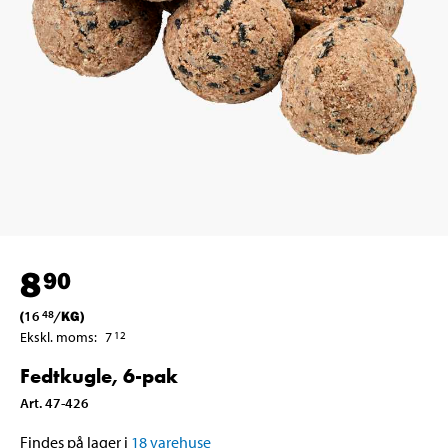
8
90
(
16
/
KG
)
48
Ekskl. moms
:
7
12
Fedtkugle, 6-pak
Art
.
47-426
Findes på lager i
18
varehuse