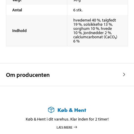
Antal
6 stk.
hvedemel 40 %, talgfedt
19 %, solsikkefrø 13 %,
sorghum 10 %, hvede
Indhold
10 %, jordnødder 2 %,
calciumcarbonat (CaCO₃)
6 %
Om producenten
Køb & Hent
Køb & Hent i dit varehus. Klar inden for 2 timer!
LÆS MERE