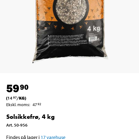
59
90
(
14
/
KG
)
97
Ekskl. moms
:
47
92
Solsikkefrø, 4 kg
Art
.
50-956
Findes på lager i
17
varehuse