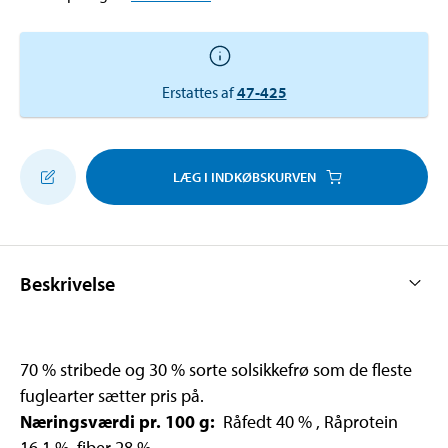
Erstattes af
47-425
LÆG I INDKØBSKURVEN
Beskrivelse
70 % stribede og 30 % sorte solsikkefrø som de fleste
fuglearter sætter pris på.
Næringsværdi pr. 100 g:
Råfedt 40 % , Råprotein
16,1 %, fiber 28 %