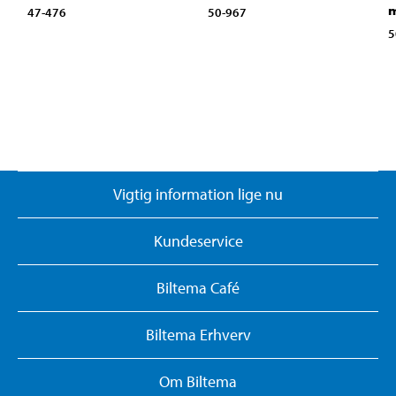
m
47-476
50-967
5
Vigtig information lige nu
Kundeservice
Biltema Café
Biltema Erhverv
Om Biltema