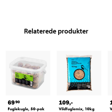
Relaterede produkter
69
109
,-
90
Fuglekugle, 50-pak
Vildfuglemix, 10kg
V