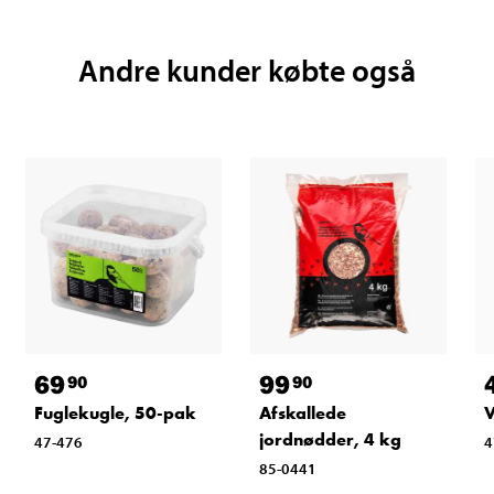
Andre kunder købte også
69
99
90
90
Fuglekugle, 50-pak
Afskallede
V
jordnødder, 4 kg
47-476
4
85-0441