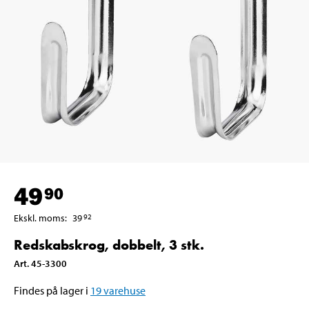
49
90
Ekskl. moms
:
39
92
Redskabskrog, dobbelt, 3 stk.
Art
.
45-3300
Findes på lager i
19
varehuse