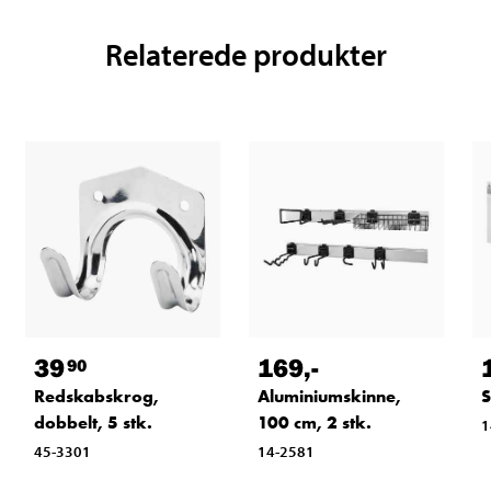
Relaterede produkter
39
169
,-
90
Redskabskrog,
Aluminiumskinne,
S
dobbelt, 5 stk.
100 cm, 2 stk.
1
45-3301
14-2581