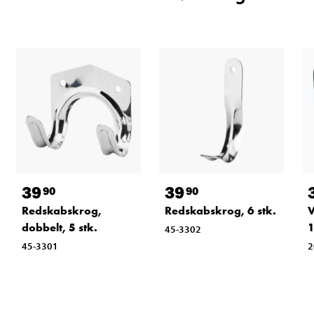
39
39
90
90
Redskabskrog,
Redskabskrog, 6 stk.
V
dobbelt, 5 stk.
45-3302
45-3301
2