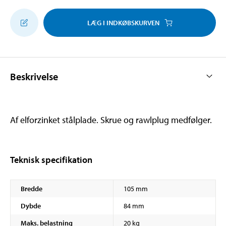
LÆG I INDKØBSKURVEN
Beskrivelse
Af elforzinket stålplade. Skrue og rawlplug medfølger.
Teknisk specifikation
Bredde
105 mm
Dybde
84 mm
Maks. belastning
20 kg