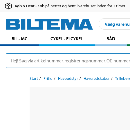
Køb & Hent
- Køb på nettet og hent i varehuset inden for 2 timer!
Vælg varehu
BIL - MC
CYKEL - ELCYKEL
BÅD
Start
Fritid
Haveudstyr
Haveredskaber
Trillebø