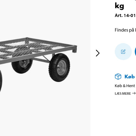
kg
Art
.
14-0
Findes på l
Køb
Køb & Hent i
LÆS MERE