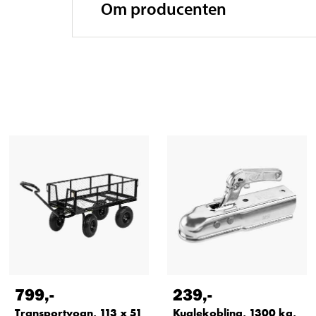
Om producenten
799
,-
239
,-
Transportvogn, 113 x 51
Kuglekobling, 1300 kg,