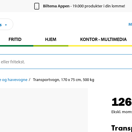
Biltema Appen
- 19.000 produkter i din lomme!
s
M
FRITID
HJEM
KONTOR - MULTIMEDIA
re og havevogne
Transportvogn, 170 x 75 cm, 500 kg
126
Ekskl. mom
Trans