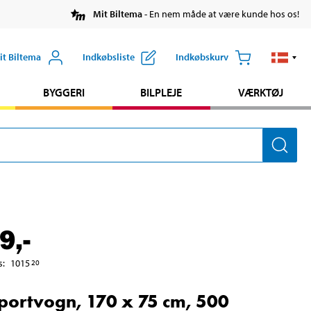
Mit Biltema
- En nem måde at være kunde hos os!
it Biltema
Indkøbsliste
Indkøbskurv
BYGGERI
BILPLEJE
VÆRKTØJ
9
,-
s
:
1015
20
portvogn, 170 x 75 cm, 500