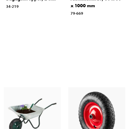
x 1000 mm
34-219
79-669