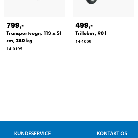
799
,-
499
,-
Transportvogn, 113 x 51
Trillebør, 90 l
cm, 250 kg
14-1009
14-0195
KUNDESERVICE
KONTAKT OS