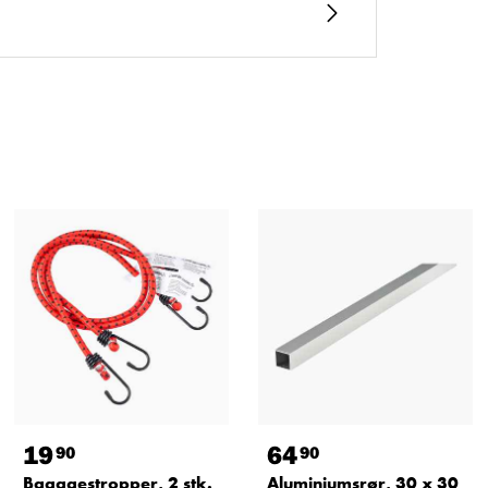
19
64
90
90
Bagagestropper, 2 stk.
Aluminiumsrør, 30 x 30