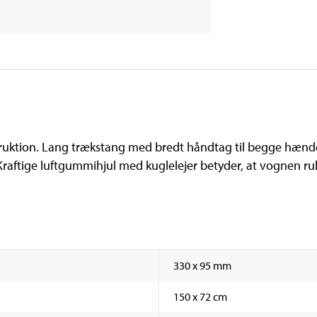
truktion. Lang trækstang med bredt håndtag til begge hænder.
raftige luftgummihjul med kuglelejer betyder, at vognen rull
330 x 95 mm
150 x 72 cm