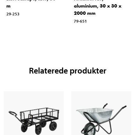
m
aluminium, 30 x 30 x
2000 mm
29-253
79-651
Relaterede produkter