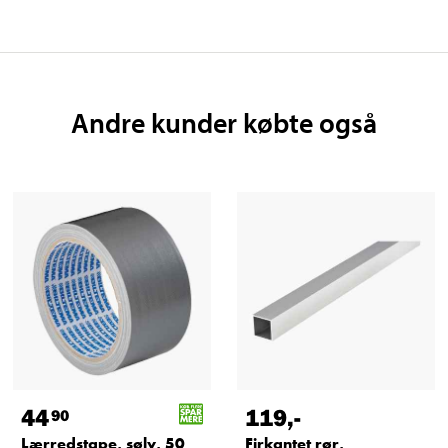
Andre kunder købte også
44
119
,-
90
Lærredstape, sølv, 50
Firkantet rør,