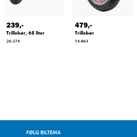
239
,-
479
,-
Trillebør, 65 liter
Trillebør
26-274
14-863
FØLG BILTEMA