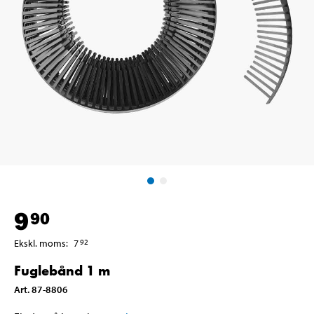
9
90
Ekskl. moms
:
7
92
Fuglebånd 1 m
Art
.
87-8806