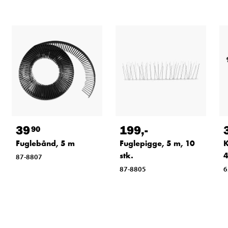
39
199
,-
90
Fuglebånd, 5 m
Fuglepigge, 5 m, 10
K
stk.
4
87-8807
87-8805
6