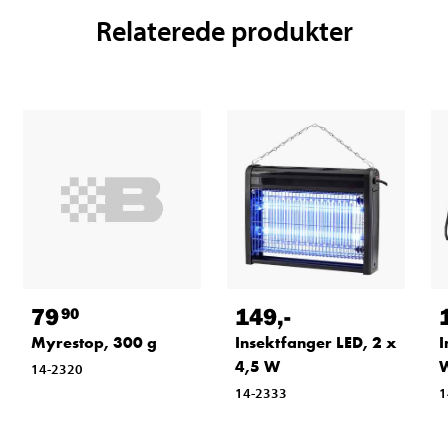
Relaterede produkter
79
149
,-
90
Myrestop, 300 g
Insektfanger LED, 2 x
I
4,5 W
14-2320
14-2333
1