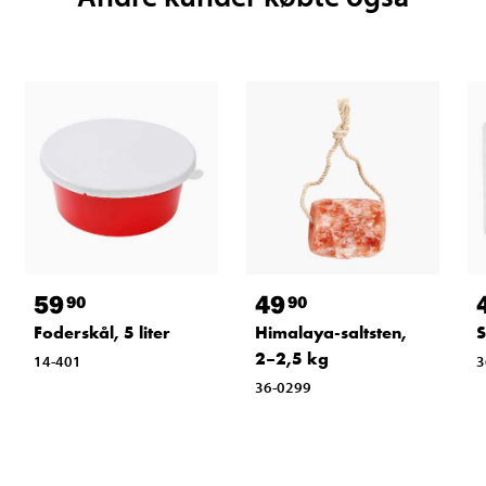
59
49
90
90
Foderskål, 5 liter
Himalaya-saltsten,
S
2–2,5 kg
14-401
3
36-0299