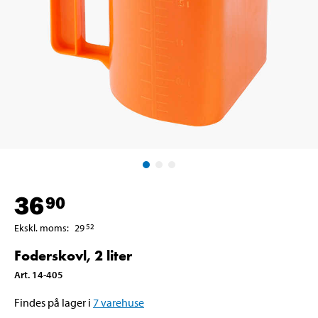
36
90
Ekskl. moms
:
29
52
Foderskovl, 2 liter
Art
.
14-405
Findes på lager i
7
varehuse