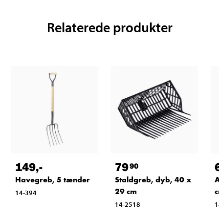
Relaterede produkter
149
,-
79
90
Havegreb, 5 tænder
Staldgreb, dyb, 40 x
A
29 cm
14-394
14-2518
1