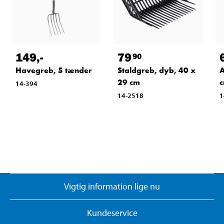
149
,-
79
90
Havegreb, 5 tænder
Staldgreb, dyb, 40 x
A
29 cm
14-394
14-2518
1
Vigtig information lige nu
Kundeservice