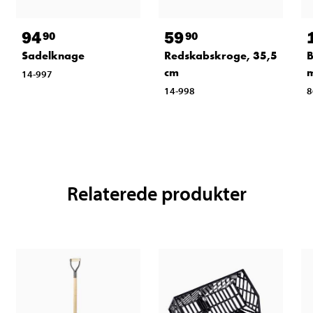
59
94
90
90
Redskabskroge, 35,5
Sadelknage
B
cm
m
14-997
14-998
8
Relaterede produkter