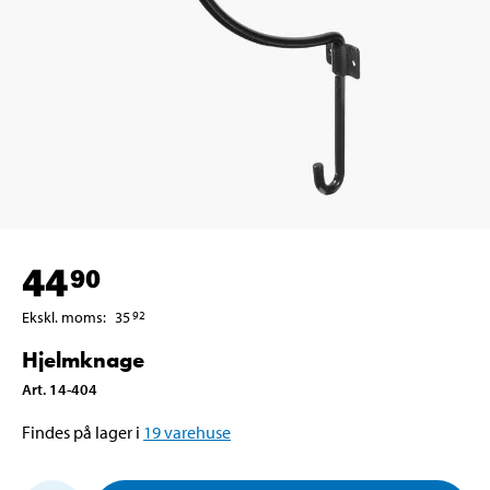
44
90
Ekskl. moms
:
35
92
Hjelmknage
Art
.
14-404
Findes på lager i
19
varehuse