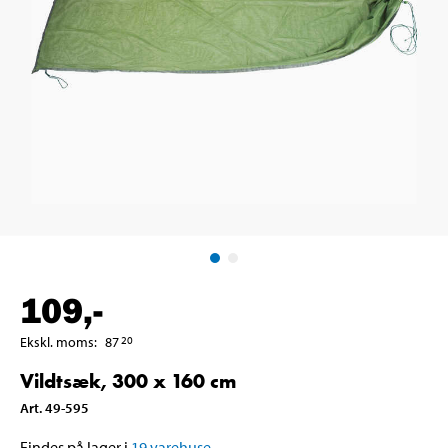
109
,-
Ekskl. moms
:
87
20
Vildtsæk, 300 x 160 cm
Art
.
49-595
Findes på lager i
19
varehuse