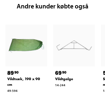
Andre kunder købte også
89
69
90
90
Vildtsæk, 190 x 90
Vildtgalge
S
cm
m
14-244
49-594
1