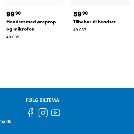
99
59
90
90
Headset med øreprop
Tilbehør til headset
og mikrofon
49-037
49-035
FØLG BILTEMA
ema.dk