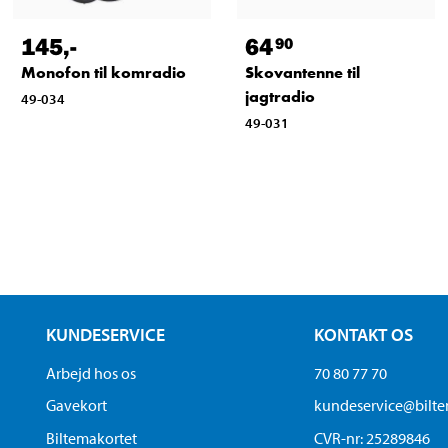
145
,-
64
90
Monofon til komradio
Skovantenne til
jagtradio
49-034
49-031
KUNDESERVICE
KONTAKT OS
Arbejd hos os
70 80 77 70
Gavekort
kundeservice@bilt
Biltemakortet
CVR-nr: 25289846