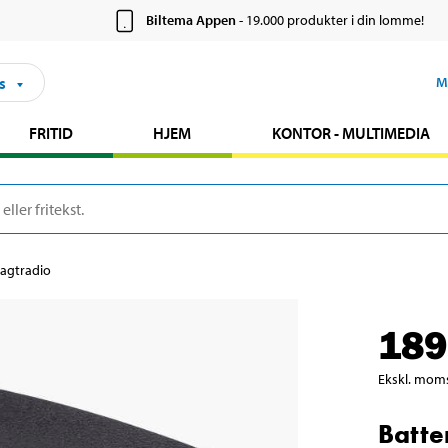
Biltema Appen
- 19.000 produkter i din lomme!
s
M
FRITID
HJEM
KONTOR - MULTIMEDIA
 jagtradio
189
Ekskl. mom
Batter