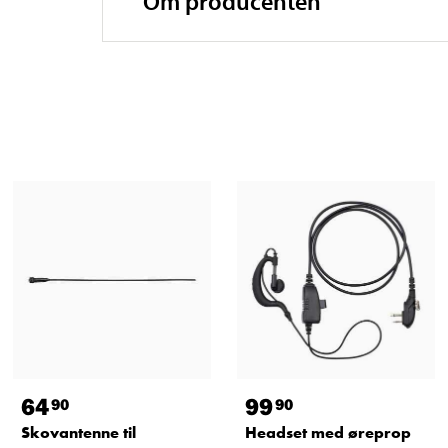
Om producenten
64
99
90
90
Skovantenne til
Headset med øreprop