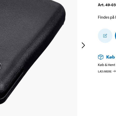
Art
.
49-0
Findes på l
Køb
Køb & Hent i
LÆS MERE