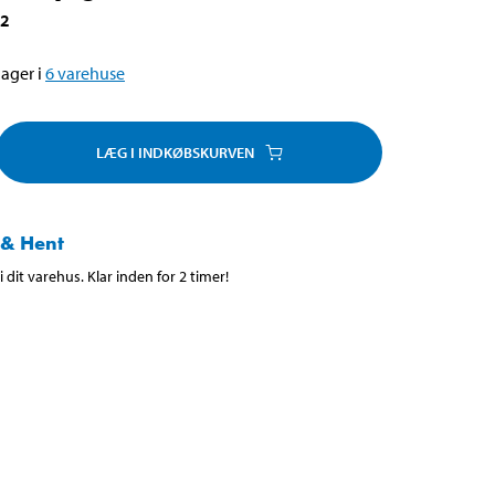
32
ager i
6
varehuse
LÆG I INDKØBSKURVEN
 & Hent
 dit varehus. Klar inden for 2 timer!