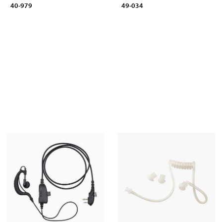
40-979
49-034