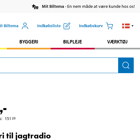
Mit Biltema
- En nem måde at være kunde hos os!
it Biltema
Indkøbsliste
Indkøbskurv
BYGGERI
BILPLEJE
VÆRKTØJ
,-
s
:
151
20
i til jagtradio