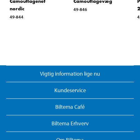
Camouflagenet
Camouflagevæg
P
nordic
49-846
49-844
4
Vigtig information lige nu
Kundeservice
Biltema Café
Biltema Erhverv
Om Biltema