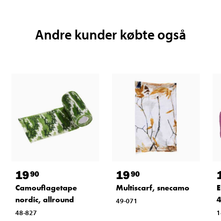
Andre kunder købte også
19
19
90
90
Camouflagetape
Multiscarf, snecamo
E
nordic, allround
4
49-071
48-827
1