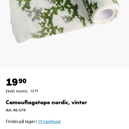
19
90
Ekskl. moms
:
15
92
Camouflagetape nordic, vinter
Art
.
46-579
Findes på lager i
19
varehuse