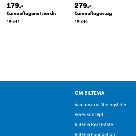
179
,-
279
,-
Camouflagenet nordic
Camouflagevæg
49-844
49-846
OM BILTEMA
Varehuse og åbningstider
Vores koncept
Biltema Real Estate
Biltema Foundation