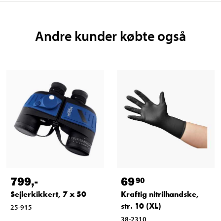
Andre kunder købte også
799
,-
69
90
Sejlerkikkert, 7 x 50
Kraftig nitrilhandske,
str. 10 (XL)
25-915
38-2310