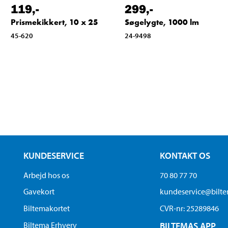
119
,-
299
,-
Prismekikkert, 10 x 25
Søgelygte, 1000 lm
45-620
24-9498
KUNDESERVICE
KONTAKT OS
Arbejd hos os
70 80 77 70
Gavekort
kundeservice@bilt
Biltemakortet
CVR-nr: 25289846
Biltema Erhverv
BILTEMAS APP