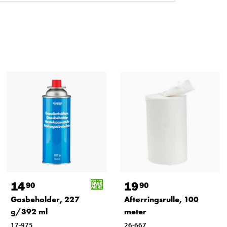
14
19
90
90
Gasbeholder, 227
Aftørringsrulle, 100
g/392 ml
meter
17-975
26-667