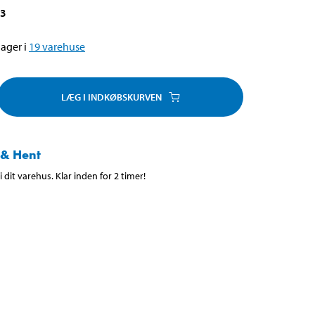
13
ager i
19
varehuse
LÆG I INDKØBSKURVEN
 & Hent
 dit varehus. Klar inden for 2 timer!