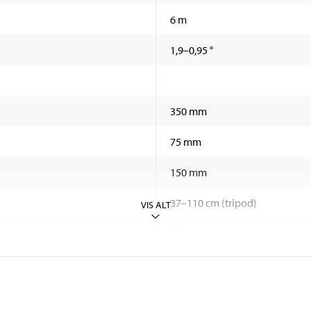
6 m
1,9–0,95 °
350 mm
75 mm
150 mm
37–110 cm (tripod)
VIS ALT
795 g