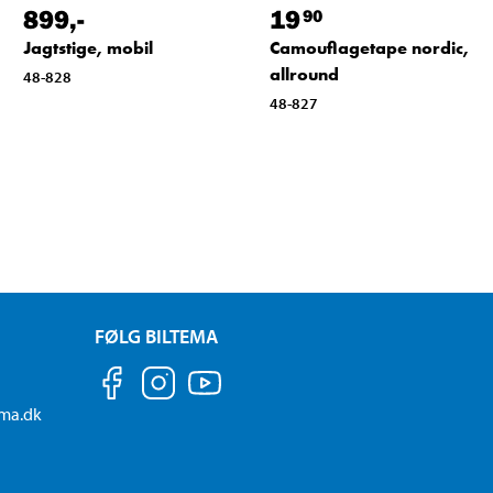
899
,-
19
90
Jagtstige, mobil
Camouflagetape nordic,
allround
48-828
48-827
FØLG BILTEMA
ema.dk