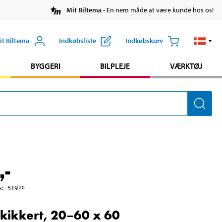
Mit Biltema
- En nem måde at være kunde hos os!
it Biltema
Indkøbsliste
Indkøbskurv
BYGGERI
BILPLEJE
VÆRKTØJ
,-
s
:
519
20
ikkert, 20–60 x 60