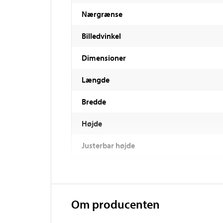
Nærgrænse
Billedvinkel
Dimensioner
Længde
Bredde
Højde
Justerbar højde
Vægt
Om producenten