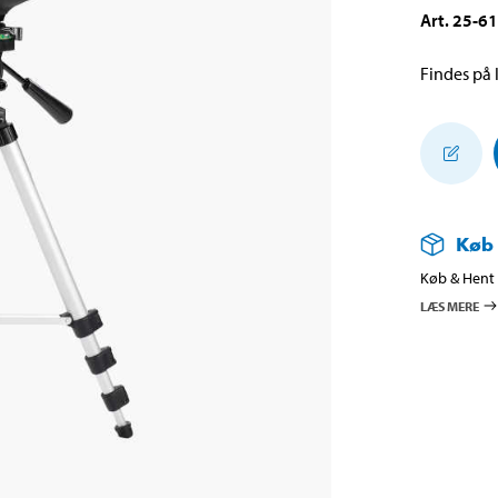
Art
.
25-6
Findes på l
Køb
Køb & Hent i
LÆS MERE