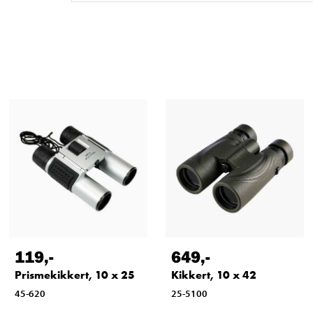
119
,-
649
,-
Prismekikkert, 10 x 25
Kikkert, 10 x 42
45-620
25-5100