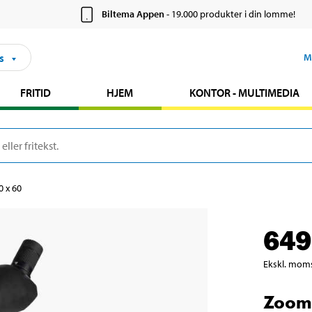
Biltema Appen
- 19.000 produkter i din lomme!
s
M
FRITID
HJEM
KONTOR - MULTIMEDIA
 x 60
649
Ekskl. mom
Zoomk