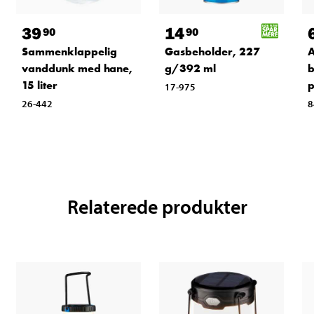
39
14
90
90
Sammenklappelig
Gasbeholder, 227
A
vanddunk med hane,
g/392 ml
b
15 liter
17-975
26-442
8
Relaterede produkter