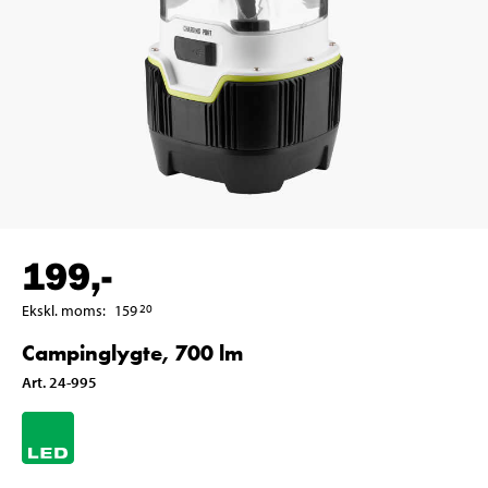
199
,-
Ekskl. moms
:
159
20
Campinglygte, 700 lm
Art
.
24-995