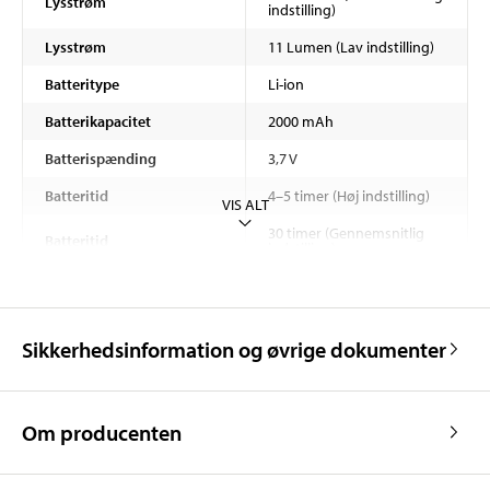
Lysstrøm
indstilling)
Lysstrøm
11 Lumen (Lav indstilling)
Batteritype
Li-ion
Batterikapacitet
2000 mAh
Batterispænding
3,7 V
Batteritid
4–5 timer (Høj indstilling)
VIS ALT
30 timer (Gennemsnitlig
Batteritid
indstilling)
Batteritid
89 timer (Lav indstilling)
Ladetid
3 timer
Sikkerhedsinformation og øvrige dokumenter
Materiale
ABS-plast (Kappe)
Om producenten