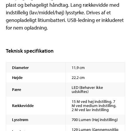
plast og behageligt håndtag. Lang rækkevidde med
indstillelig (lav/middel/høj) lysstyrke. Drives af et
genopladeligt litiumbatteri. USB-ledning er inkluderet
for nem opladning.
Teknisk specifikation
Diameter
11,9 cm
Højde
22,2 cm
LED (Behøver ikke
Pære
udskiftes)
15 M ved høj indstilling, 7
Rækkevidde
M ved medium indstilling,
2 M ved lav indstilling
Lysstrøm
700 Lumen (Høj indstilling)
129 Lumen (Gennemsnitlig