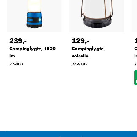
239
,-
129
,-
Campinglygte, 1500
Campinglygte,
C
lm
solcelle
l
27-000
24-9182
2