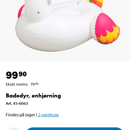
99
90
Ekskl. moms
:
79
92
Badedyr, enhjørning
Art
.
45-6063
Findes på lager i
2
varehuse