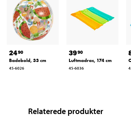
24
39
90
90
Badebold, 33 cm
Luftmadras, 174 cm
O
45-6026
45-6036
4
Relaterede produkter