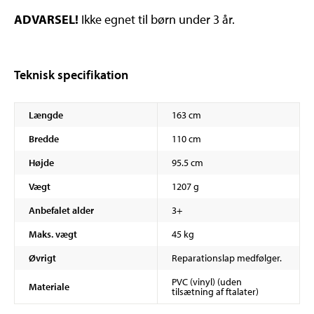
ADVARSEL!
Ikke egnet til børn under 3 år.
Teknisk specifikation
Længde
163 cm
Bredde
110 cm
Højde
95.5 cm
Vægt
1207 g
Anbefalet alder
3+
Maks. vægt
45 kg
Øvrigt
Reparationslap medfølger.
PVC (vinyl) (uden
Materiale
tilsætning af ftalater)