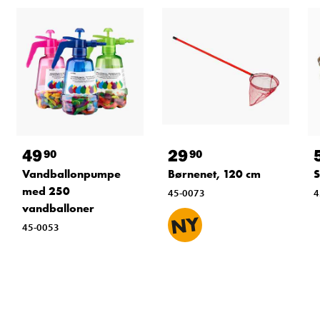
49
29
90
90
Vandballonpumpe
Børnenet, 120 cm
S
med 250
45-0073
4
vandballoner
45-0053