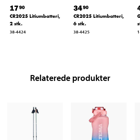
17
34
90
90
CR2025 Litiumbatteri,
CR2025 Litiumbatteri,
G
2 stk.
6 stk.
s
38-4424
38-4425
1
Relaterede produkter