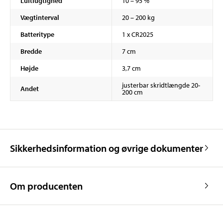
Luftfugtighed
10 – 95 %
Vægtinterval
20 – 200 kg
Batteritype
1 x CR2025
Bredde
7 cm
Højde
3,7 cm
justerbar skridtlængde 20-
Andet
200 cm
Sikkerhedsinformation og øvrige dokumenter
Om producenten