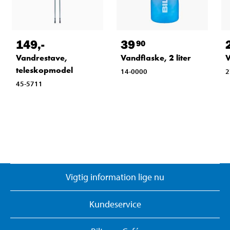
149
,-
39
90
Vandrestave,
Vandflaske, 2 liter
V
teleskopmodel
14-0000
2
45-5711
Vigtig information lige nu
Kundeservice