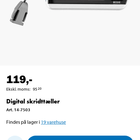
119
,-
Ekskl. moms
:
95
20
Digital skridttæller
Art
.
14-7503
Findes på lager i
19
varehuse