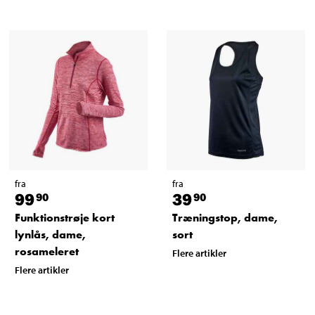
fra
fra
99
39
90
90
Funktionstrøje kort
Træningstop, dame,
lynlås, dame,
sort
rosameleret
Flere artikler
Flere artikler