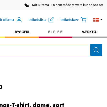
Mit Biltema
- En nem måde at være kunde hos os!
it Biltema
Indkøbsliste
Indkøbskurv
BYGGERI
BILPLEJE
VÆRKTØJ
0
ngs-T-shirt, dame, sort