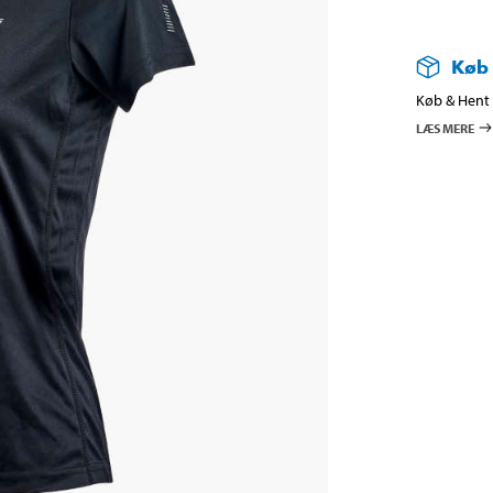
Køb
Køb & Hent i
LÆS MERE