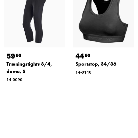
59
44
90
90
Træningstights 3/4,
Sportstop, 34/36
dame, S
14-0140
14-0090