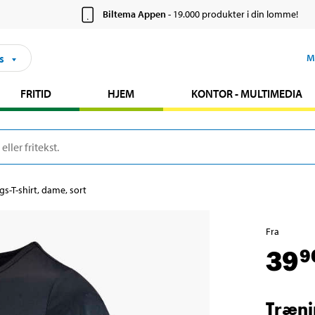
Biltema Appen
- 19.000 produkter i din lomme!
s
M
FRITID
HJEM
KONTOR - MULTIMEDIA
s-T-shirt, dame, sort
Fra
39
9
Træni