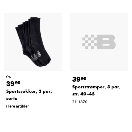
fra
39
90
39
90
Sportstrømper, 3 par,
Sportssokker, 3 par,
str. 40–45
sorte
21-1870
Flere artikler