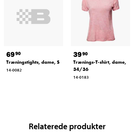
69
39
90
90
Træningstights, dame, S
Trænings-T-shirt, dame,
34/36
14-0082
14-0183
Relaterede produkter