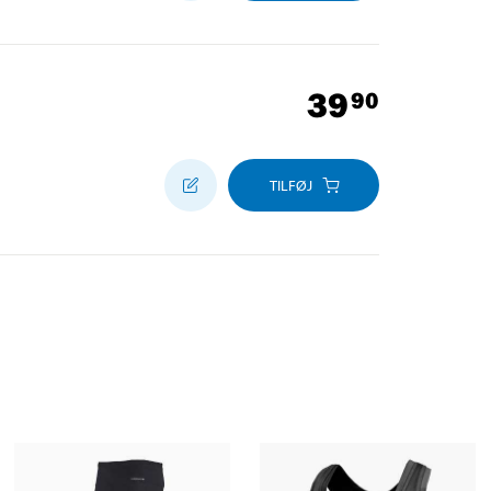
39
90
TILFØJ