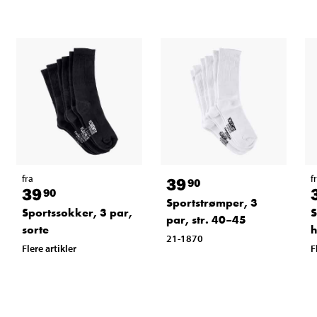
fra
f
39
90
39
90
Sportstrømper, 3
Sportssokker, 3 par,
S
par, str. 40–45
sorte
h
21-1870
Flere artikler
F