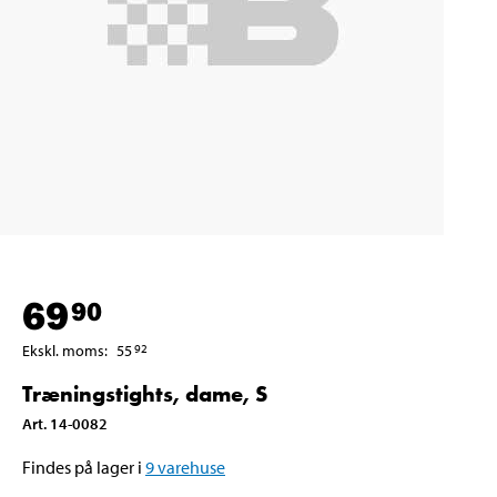
69
90
Ekskl. moms
:
55
92
Træningstights, dame, S
Art
.
14-0082
Findes på lager i
9
varehuse