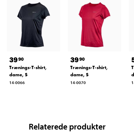
39
39
90
90
Trænings-T-shirt,
Trænings-T-shirt,
T
dame, S
dame, S
d
14-0066
14-0070
1
Relaterede produkter