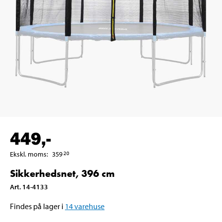
449
,-
Ekskl. moms
:
359
20
Sikkerhedsnet, 396 cm
Art
.
14-4133
Findes på lager i
14
varehuse