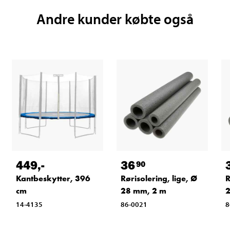
Andre kunder købte også
449
,-
36
90
Kantbeskytter, 396
Rørisolering, lige, Ø
R
cm
28 mm, 2 m
2
14-4135
86-0021
8