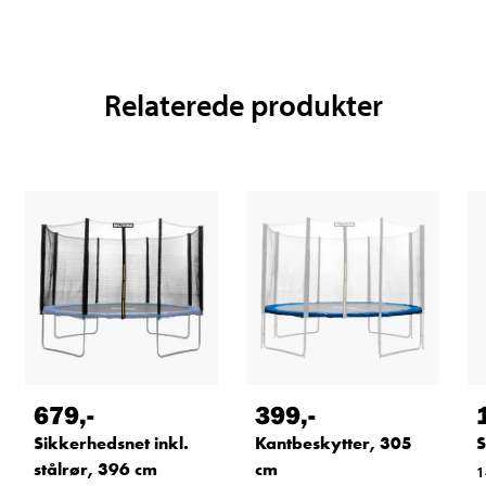
Relaterede produkter
679
,-
399
,-
Sikkerhedsnet inkl.
Kantbeskytter, 305
S
stålrør, 396 cm
cm
1