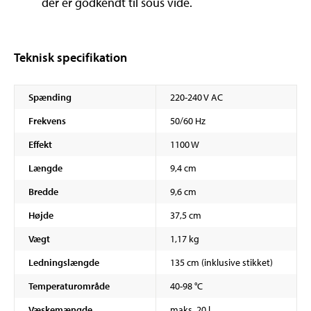
der er godkendt til sous vide.
Teknisk specifikation
Spænding
220-240 V AC
Frekvens
50/60 Hz
Effekt
1100 W
Længde
9,4 cm
Bredde
9,6 cm
Højde
37,5 cm
Vægt
1,17 kg
Ledningslængde
135 cm (inklusive stikket)
Temperaturområde
40-98 °C
Væskemængde
maks. 20 l