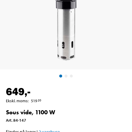
649
,-
Ekskl. moms
:
519
20
Sous vide, 1100 W
Art
.
84-147
Findes på lager i
2
varehuse