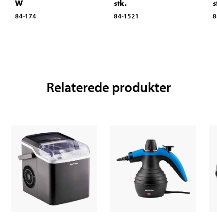
W
stk.
s
84-174
84-1521
8
Relaterede produkter