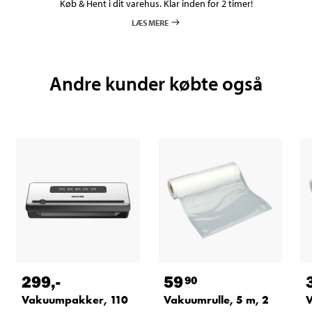
Køb & Hent i dit varehus. Klar inden for 2 timer!
LÆS MERE
Andre kunder købte også
299
,-
59
90
Vakuumpakker, 110
Vakuumrulle, 5 m, 2
V