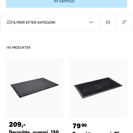
et varehus
FILTRER EFTER KATEGORI
143
PRODUKTER
209
,-
79
90
Dørmåtte, gummi, 150