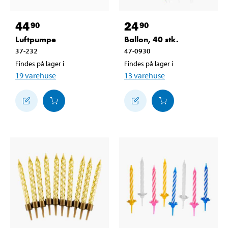
44
24
90
90
Luftpumpe
Ballon, 40 stk.
37-232
47-0930
Findes på lager i
Findes på lager i
19
varehuse
13
varehuse