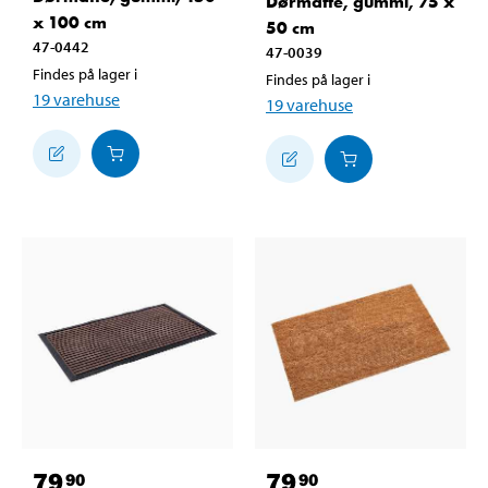
Dørmåtte, gummi, 75 x
x 100 cm
50 cm
47-0442
47-0039
Findes på lager i
Findes på lager i
19
varehuse
19
varehuse
79
79
90
90