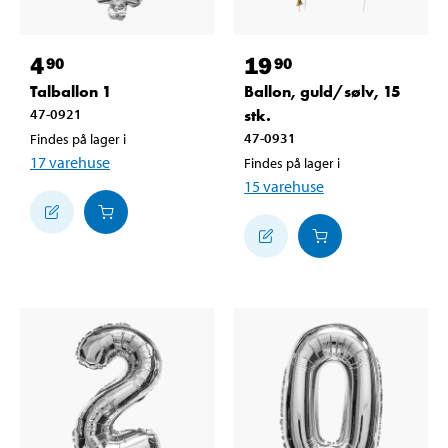
4
19
90
90
Talballon 1
Ballon, guld/sølv, 15
47-0921
stk.
47-0931
Findes på lager i
17
varehuse
Findes på lager i
15
varehuse