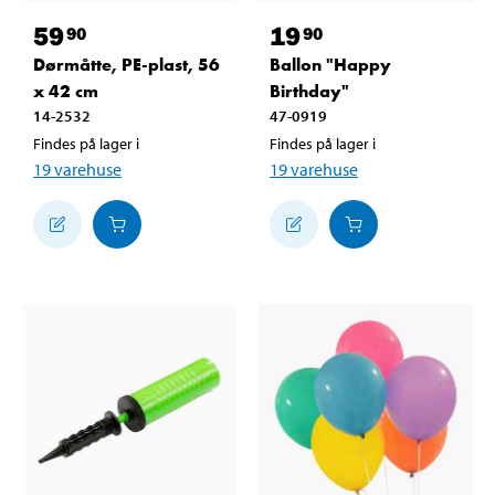
59
19
90
90
Dørmåtte, PE-plast, 56
Ballon "Happy
x 42 cm
Birthday"
14-2532
47-0919
Findes på lager i
Findes på lager i
19
varehuse
19
varehuse