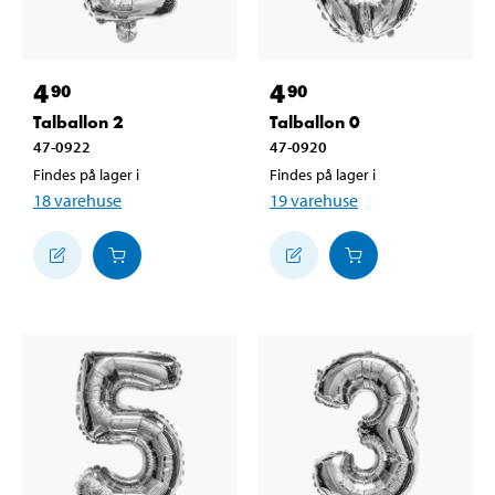
4
4
90
90
Talballon 2
Talballon 0
47-0922
47-0920
Findes på lager i
Findes på lager i
18
varehuse
19
varehuse