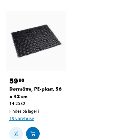
59
90
Dørmåtte, PE-plast, 56
x 42 cm
14-2532
Findes på lager i
19
varehuse