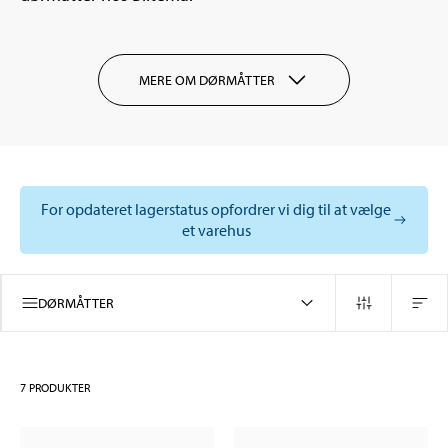
MERE OM DØRMÅTTER
For opdateret lagerstatus opfordrer vi dig til at vælge
et varehus
DØRMÅTTER
7
PRODUKTER