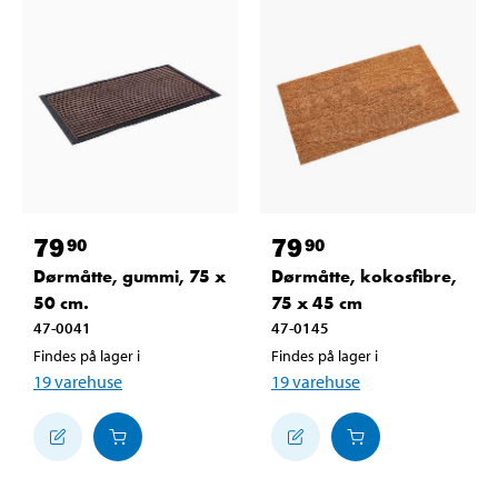
79
79
90
90
Dørmåtte, gummi, 75 x
Dørmåtte, kokosfibre,
50 cm.
75 x 45 cm
47-0041
47-0145
Findes på lager i
Findes på lager i
19
varehuse
19
varehuse