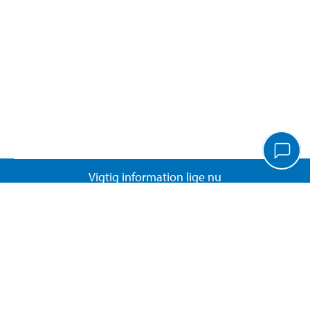
Vigtig information lige nu
Kundeservice
Biltema Café
Biltema Erhverv