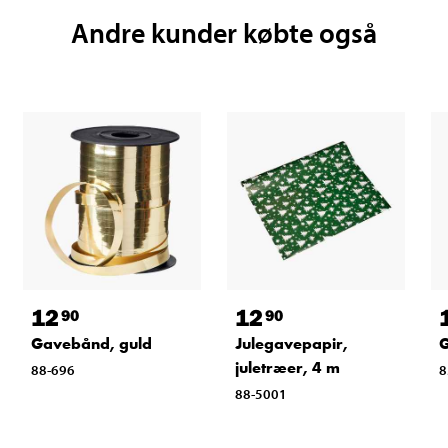
Andre kunder købte også
12
12
90
90
Gavebånd, guld
Julegavepapir,
G
juletræer, 4 m
88-696
8
88-5001