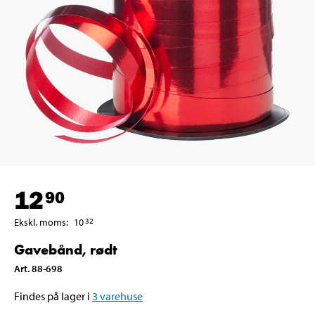
12
90
Ekskl. moms
:
10
32
Gavebånd, rødt
Art
.
88-698
Findes på lager i
3
varehuse