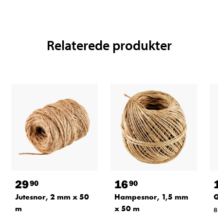
Relaterede produkter
29
16
90
90
Jutesnor, 2 mm x 50
Hampesnor, 1,5 mm
G
m
x 50 m
8