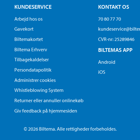
KUNDESERVICE
KONTAKT OS
Arbejd hos os
70 80 77 70
Gavekort
kundeservice@bilt
Biltemakortet
CVR-nr: 25289846
Biltema Erhverv
BILTEMAS APP
Tilbagekaldelser
Android
Persondatapolitik
iOS
Administrer cookies
Whistleblowing System
Returner eller annuller onlinekøb
Giv feedback på hjemmesiden
© 2026 Biltema. Alle rettigheder forbeholdes.