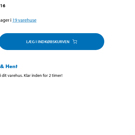
216
ager i
19
varehuse
LÆG I INDKØBSKURVEN
 & Hent
 dit varehus. Klar inden for 2 timer!