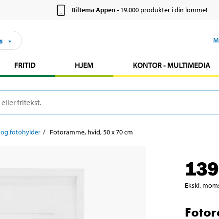
Biltema Appen
- 19.000 produkter i din lomme!
s
M
FRITID
HJEM
KONTOR - MULTIMEDIA
og fotohylder
Fotoramme, hvid, 50 x 70 cm
139
Ekskl. mom
Fotor