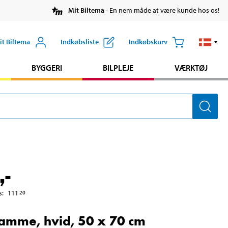
Mit Biltema
- En nem måde at være kunde hos os!
it Biltema
Indkøbsliste
Indkøbskurv
BYGGERI
BILPLEJE
VÆRKTØJ
,-
s
:
111
20
amme, hvid, 50 x 70 cm