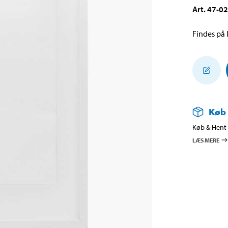
Art
.
47-0
Findes på l
Køb
Køb & Hent i
LÆS MERE